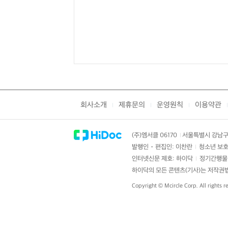
회사소개
제휴문의
운영원칙
이용약관
|
|
|
|
(주)엠서클 06170
서울특별시 강남구 
|
발행인・편집인: 이찬란
청소년 보호
|
인터넷신문 제호: 하이닥
정기간행물 
|
하이닥의 모든 콘텐츠(기사)는 저작권법의
Copyright ©
Mcircle Corp.
All rights r