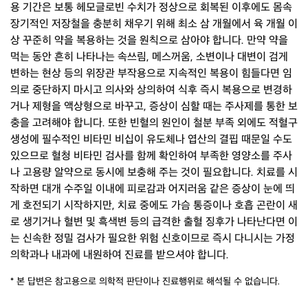
용 기간은 보통 헤모글로빈 수치가 정상으로 회복된 이후에도 몸속
장기적인 저장철을 충분히 채우기 위해 최소 삼 개월에서 육 개월 이
상 꾸준히 약을 복용하는 것을 원칙으로 삼아야 합니다. 만약 약을
먹는 동안 흔히 나타나는 속쓰림, 메스꺼움, 소변이나 대변이 검게
변하는 현상 등의 위장관 부작용으로 지속적인 복용이 힘들다면 임
의로 중단하지 마시고 의사와 상의하여 식후 즉시 복용으로 변경하
거나 제형을 액상형으로 바꾸고, 증상이 심할 때는 주사제를 통한 보
충을 고려해야 합니다. 또한 빈혈의 원인이 철분 부족 외에도 적혈구
생성에 필수적인 비타민 비십이 유도체나 엽산의 결핍 때문일 수도
있으므로 혈청 비타민 검사를 함께 확인하여 부족한 영양소를 주사
나 고용량 알약으로 동시에 보충해 주는 것이 필요합니다. 치료를 시
작하면 대개 수주일 이내에 피로감과 어지러움 같은 증상이 눈에 띄
게 호전되기 시작하지만, 치료 중에도 가슴 통증이나 호흡 곤란이 새
로 생기거나 혈변 및 흑색변 등의 급격한 출혈 징후가 나타난다면 이
는 신속한 정밀 검사가 필요한 위험 신호이므로 즉시 다니시는 가정
의학과나 내과에 내원하여 진료를 받으셔야 합니다.
* 본 답변은 참고용으로 의학적 판단이나 진료행위로 해석될 수 없습니다.