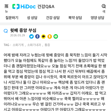
메
건강Q&A
검
뉴
색
질문하기
성 상담
건강 상담
복약 상담
영양 상담
윗배 중앙 쑤심
2026.05.29
|
TAG :
소화기계
,
소화기내과
,
통증
어제 밤에 자려고 누웠는데 윗배 중앙이 좀 묵직한 느낌이 들기 시작
했다가 오늘 아침에도 똑같이 좀 눌리는 느낌?이 들었다가 밥 먹었
더니 좀 괜찮아졌었는데요ㅠㅠ 오늘 점심 먹기 전애 초록매실 한 병
을 먹고 점심 먹었는데 점심 먹고 나서 한 시간 뒤부터 배꼽에서 좀
위에 부분 배 중앙이 겁나 쑤시듯이, 쿡쿡 찌르듯이 아프고 앉아있거
나 서있거나 둘 다 겁나 아파요ㅠㅠ 책상에 좀 엎드려 있더니 좀 괜
찮긴 한데 안 그러면 아파요ㅠㅠ 계속 아픈 게 아니라 아팠다가 안
아팠다가 그래요ㅠㅠㅠㅠㅠ 왜 이러죠ㅠㅠ 갑자기 이래요.. 밥 먹고
뛰어서 배 아픈 느낌이랑 비슷해요ㅠㅠ 쿡쿡 찔러요ㅠㅠㅠㅠㅠ 왜
이러나요ㅠㅠㅠㅠ 무슨 병 걸린 건가여ㅠㅠㅠ 겁나 쿡쿡 찌르고 쑤
시고 아파요ㅠㅠㅠㅠㅠ 아팠다가 안 아팠다가 그래요ㅠㅠㅠㅠㅠㅠ