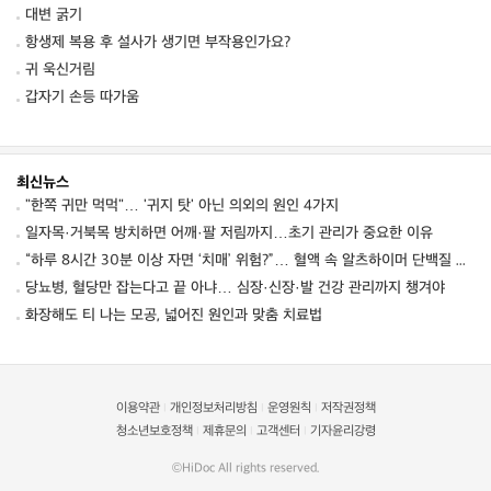
대변 굵기
항생제 복용 후 설사가 생기면 부작용인가요?
귀 욱신거림
갑자기 손등 따가움
최신뉴스
"한쪽 귀만 먹먹"… '귀지 탓' 아닌 의외의 원인 4가지
일자목·거북목 방치하면 어깨·팔 저림까지…초기 관리가 중요한 이유
“하루 8시간 30분 이상 자면 ‘치매’ 위험?”… 혈액 속 알츠하이머 단백질 늘었다
당뇨병, 혈당만 잡는다고 끝 아냐… 심장·신장·발 건강 관리까지 챙겨야
화장해도 티 나는 모공, 넓어진 원인과 맞춤 치료법
이용약관
개인정보처리방침
운영원칙
저작권정책
|
|
|
청소년보호정책
제휴문의
고객센터
기자윤리강령
|
|
|
©HiDoc All rights reserved.