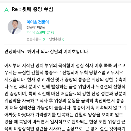
Re : 윗배 중앙 쑤심
이이호 전문의
창원파티마병원
하이닥 스코어: 2478
전문가동의
답변추천
0
0
|
안녕하세요. 하이닥 외과 상담의 이이호입니다.
어제부터 시작된 명치 부위의 묵직함이 점심 식사 이후 콕콕 찌르고
쑤시는 극심한 간헐적 통증으로 진행되어 무척 당황스럽고 무서우
시겠습니다. 현재 겪고 계신 윗배 중앙의 통증은 위장의 강한 수축이
나 위산 과다 분비로 인해 발생하는 급성 위염이나 위경련의 전형적
인 증상이며, 특히 식전에 마신 매실음료의 강한 산성 성분과 당분이
위점막을 자극하고 식사 후 위장의 운동을 급격히 촉진하면서 통증
이 더욱 심해졌을 가능성이 높습니다. 통증이 계속 지속되지 않고 쥐
어짜듯 아팠다가 가라앉기를 반복하는 간헐적 양상을 보이며 엎드
렸을 때 복압이 바뀌면서 일시적으로 완화되는 현상 또한 위장관 근
육의 비정상적인 경련을 시사하는 증상으로, 큰 병에 걸린 것이라기