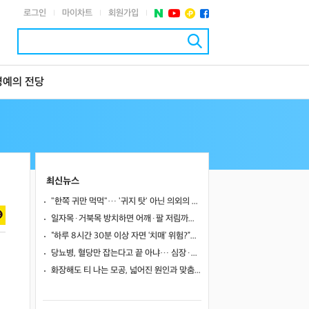
로그인
마이차트
회원가입
|
|
|
명예의 전당
최신뉴스
"한쪽 귀만 먹먹"… '귀지 탓' 아닌 의외의 원인 4가지
일자목·거북목 방치하면 어깨·팔 저림까지…초기 관리가 중요한 이유
“하루 8시간 30분 이상 자면 ‘치매’ 위험?”… 혈액 속 알츠하이머 단백질 늘었다
당뇨병, 혈당만 잡는다고 끝 아냐… 심장·신장·발 건강 관리까지 챙겨야
화장해도 티 나는 모공, 넓어진 원인과 맞춤 치료법