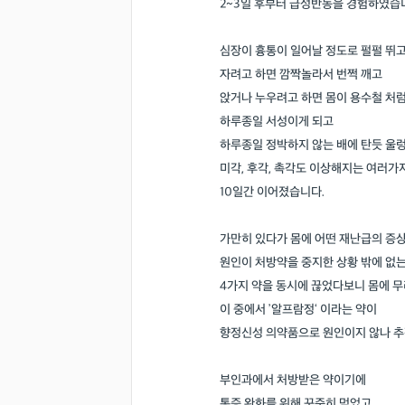
2~3일 후부터 급성반동을 경험하였습
심장이 흉통이 일어날 정도로 펄펄 뛰
자려고 하면 깜짝놀라서 번쩍 깨고
앉거나 누우려고 하면 몸이 용수철 처
하루종일 서성이게 되고
하루종일 정박하지 않는 배에 탄듯 울
미각, 후각, 촉각도 이상해지는 여러가
10일간 이어졌습니다.
가만히 있다가 몸에 어떤 재난급의 증
원인이 처방약을 중지한 상황 밖에 없
4가지 약을 동시에 끊었다보니 몸에 
이 중에서 ’알프람정‘ 이라는 약이
향정신성 의약품으로 원인이지 않나 추
부인과에서 처방받은 약이기에
통증 완화를 위해 꾸준히 먹었고