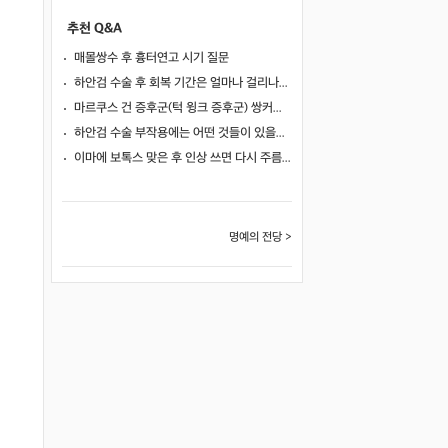
추천 Q&A
매몰쌍수 후 흉터연고 시기 질문
하안검 수술 후 회복 기간은 얼마나 걸리나요?
마르쿠스 건 증후군(턱 윙크 증후군) 쌍커풀 수술 가능 여부
하안검 수술 부작용에는 어떤 것들이 있을까요?
이마에 보톡스 맞은 후 인상 쓰면 다시 주름이 생길까요?
명예의 전당 >