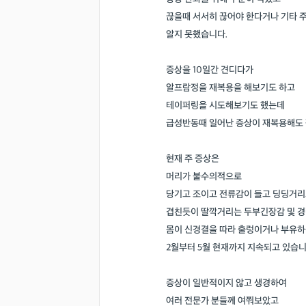
끊을때 서서히 끊어야 한다거나 기타 
알지 못했습니다.
증상을 10일간 견디다가
알프람정을 재복용을 해보기도 하고
테이퍼링을 시도해보기도 했는데
급성반동때 일어난 증상이 재복용해도 
현재 주 증상은
머리가 불수의적으로
당기고 조이고 전류감이 들고 딩딩거
겹친듯이 딸깍거리는 두부긴장감 및 
몸이 신경결을 따라 출렁이거나 부유하
2월부터 5월 현재까지 지속되고 있습니
증상이 일반적이지 않고 생경하여
여러 전문가 분들께 여쭤보았고