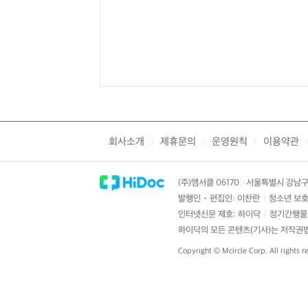
회사소개
제휴문의
운영원칙
이용약관
|
|
|
|
(주)엠서클 06170
서울특별시 강남구 
|
발행인・편집인: 이찬란
청소년 보호
|
인터넷신문 제호: 하이닥
정기간행물 
|
하이닥의 모든 콘텐츠(기사)는 저작권법의
Copyright ©
Mcircle Corp.
All rights r