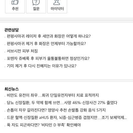
추천
질문
마이닥터
관련상담
편평사마귀 레이저 후 세안과 화장은 어떻게 하나요?
편평사마귀 제거 후 화장은 언제부터 가능할까요?
서브시전 피부 처짐
포텐자 쥬베룩 후 피부가 울퉁불퉁하면 정상인가요?
기미 제거 후 다시 진해지는 이유가 있나요?
최신뉴스
비만도 유전이 좌우…희귀 단일유전자부터 치료 표적까지
당뇨 신장질환, 두 약제 함께 쓰면…사망 46%·신장사건 27% 줄였다
손톱이 자꾸 갈라진다면? 영양사 추천 손발톱 강화 음식 5가지
드문 혈액·신장질환 aHUS 환자, 뇌증·심근병증 겹쳤지만…조기 보체억제치료로 신경학적 회복 보여
푹 자도 피곤하다면? ‘비타민 D 부족’ 확인해야