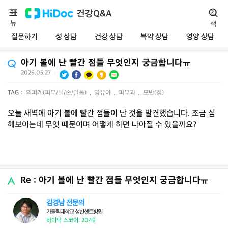
메
건강Q&A
검
뉴
색
질문하기
성 상담
건강 상담
복약 상담
영양 상담
아기 볼에 난 빨간 점들 무엇인지 궁금합니다ㅠ
2026.05.27
|
TAG :
외피계(피부/털/손/발톱)
,
영유아
,
피부과
,
모반(점)
오늘 새벽에 아기 볼에 빨간 점들이 난 것을 발견했습니다. 조금 심
해보이는데 무엇 때문이며 어떻게 하면 나아질 수 있을까요?
Re : 아기 볼에 난 빨간 점들 무엇인지 궁금합니다ㅠ
김경남 전문의
가톨릭대학교 성빈센트병원
하이닥 스코어: 2049