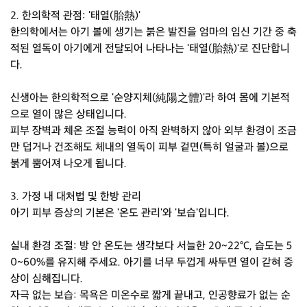
2. 한의학적 관점: '태열(胎熱)'
한의학에서는 아기 볼에 생기는 붉은 발진을 엄마의 임신 기간 중 축
적된 열독이 아기에게 전달되어 나타나는 '태열(胎熱)'로 진단합니
다.
신생아는 한의학적으로 '순양지체(純陽之體)'라 하여 몸에 기본적
으로 열이 많은 상태입니다.
피부 장벽과 체온 조절 능력이 아직 완벽하지 않아 외부 환경이 조금
만 덥거나 건조해도 체내의 열독이 피부 겉면(특히 얼굴과 볼)으로
붉게 뿜어져 나오게 됩니다.
3. 가정 내 대처법 및 한방 관리
아기 피부 증상의 기본은 '온도 관리'와 '보습'입니다.
실내 환경 조절: 방 안 온도는 생각보다 서늘한 20~22°C, 습도는 5
0~60%를 유지해 주세요. 아기를 너무 두껍게 싸두면 열이 갇혀 증
상이 심해집니다.
자극 없는 보습: 목욕은 미온수로 짧게 끝내고, 인공향료가 없는 순