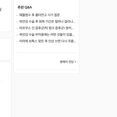
추천 Q&A
렇
매몰쌍수 후 흉터연고 시기 질문
하안검 수술 후 회복 기간은 얼마나 걸리나요?
마르쿠스 건 증후군(턱 윙크 증후군) 쌍커풀 수술 가능 여부
하안검 수술 부작용에는 어떤 것들이 있을까요?
이마에 보톡스 맞은 후 인상 쓰면 다시 주름이 생길까요?
명예의 전당 >