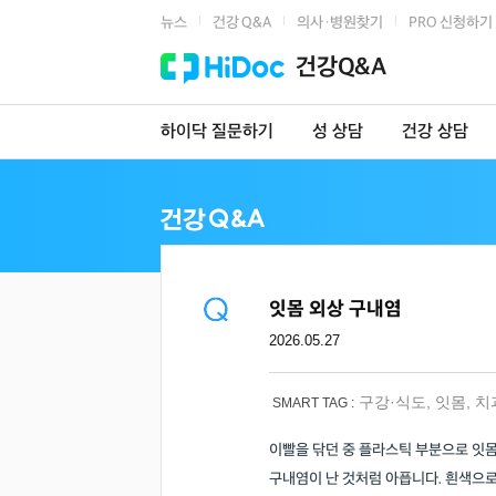
뉴스
건강 Q&A
의사·병원찾기
PRO 신청하기
|
|
|
건강Q&A
하이닥 질문하기
성 상담
건강 상담
잇몸 외상 구내염
2026.05.27
구강·식도
,
잇몸
,
치
SMART TAG :
이빨을 닦던 중 플라스틱 부분으로 잇몸
구내염이 난 것처럼 아픕니다. 흰색으로