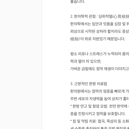
좋습니다.
2. 한의학적 관점: '심위적열(心胃積熱)
한의학에서는 입안과 잇몸을 심장 및 
외상으로 시작된 상처라 할지라도 증상
積熱)'이 위로 치받았기 때문입니다.
평소 피로나 스트레스가 누적되어 몸의 
력과 열이 차 있으면,
가벼운 긁힘에도 점막 재생이 더뎌지고
3. 근본적인 한방 치료법
한의원에서는 점막의 염증을 빠르게 가
주변 세포의 자생력을 높여 상처가 흉터
* 한방 연고 및 청염 요법: 천연 한
증을 진정시키고 점막을 보호합니다.
* 침 및 약침 치료: 합곡, 족삼리 등
세 순환을 촉진하여 통증 유발 물질을