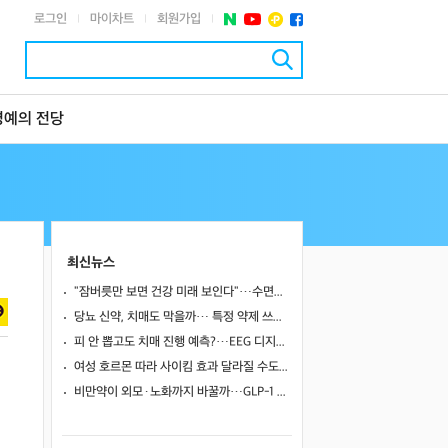
로그인
마이차트
회원가입
|
|
|
명예의 전당
최신뉴스
"잠버릇만 보면 건강 미래 보인다"…수면검사로 숨은 5개 위험군 찾아 사망·심혈관·뇌질환 예측
당뇨 신약, 치매도 막을까… 특정 약제 쓰면 치매 위험 25~38% 낮아졌다
피 안 뽑고도 치매 진행 예측?…EEG 디지털 트윈, 기존 바이오마커만큼 정확했다
여성 호르몬 따라 사이킴 효과 달라질 수도…에스트로겐·프로게스테론이 약효·부작용 변동에 관여할 가능성
비만약이 외모·노화까지 바꿀까…GLP-1 계열의 60~80% 간지방 감소