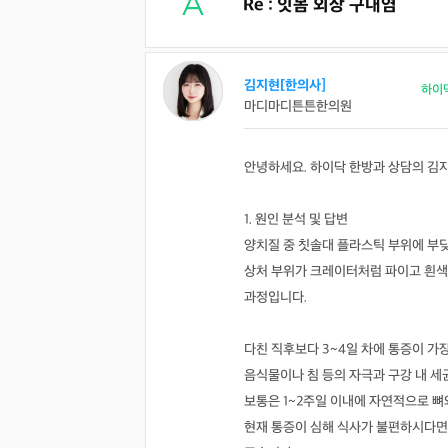
Re : 잇몸 외상 구내염
김지현[한의사]
하이
마디마디튼튼한의원
안녕하세요. 하이닥 한방과 상담의 김
1. 원인 분석 및 답변
양치질 중 칫솔대 플라스틱 부위에 부딪
상처 부위가 크레이터처럼 파이고 흰색
과정입니다.
다친 직후보다 3~4일 차에 통증이 가
음식물이나 침 등의 자극과 구강 내 세
보통은 1~2주일 이내에 자연적으로 뼈
현재 통증이 심해 식사가 불편하시다면