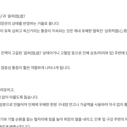
'과 '음허(陰虛)'
위장관의 상태를 반영하는 거울로 봅니다.
이 유독 심하고 욱신거리는 통증이 지속되는 것은 체내 유해한 열독인 '심위적열(心
진액이 고갈된 '음허(陰虛)' 상태이거나 고혈압 등으로 인해 상초(머리와 입) 주변에 
 염증성 통증이 훨씬 격렬하게 나타나게 됩니다.
라앉히고,
 없이 아물도록 돕습니다.
약재 성분으로 만들어져 인체에 무해한 한방 구내염 연고나 가글액을 사용하여 자극 없이 
 소화기와 기혈 순환을 돕는 혈자리에 침을 놓아 위장의 열을 내리고, 인후 및 구강 주변의 
 빠르게 배출시킵니다.