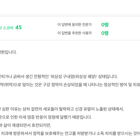
0명
이 답변에 동의한 전문가
45
닥 스코어:
0명
이 답변을 추천한 사용자
지현입니다.
히거나 긁혀서 생긴 전형적인 '외상성 구내염(외상성 궤양)' 상태입니다.
막(위막)으로 덮이는 것은 구강 점막이 손상되었을 때 나타나는 정상적인 방어 및 치
장 심한 이유는 상처 겉면의 세포들이 탈락하고 신경 유말이 노출된 상태에서,
균으로 인한 미세 염증 반응이 정점에 달했기 때문입니다.
와 살이 재생되면서 호전되지만,
 치과에 방문하셔서 점막을 보호해주는 연고를 처방받거나 소독 처치를 받으시는 것