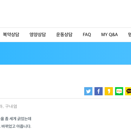
복약상담
영양상담
운동상담
FAQ
MY Q&A
과
,
구내염
을 좀 세게 긁었는데
 바뀌었고 아픕니다.