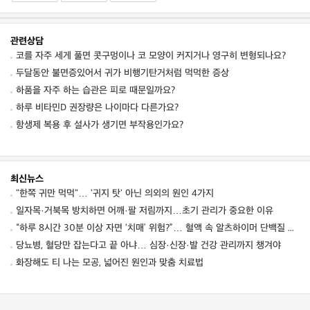
관련상담
코를 자주 세게 풀면 콧구멍이나 코 모양이 커지거나 영구히 변형되나요?
두달동안 불면증있어서 귀가 비행기탄거처럼 먹먹한 증상
하품을 자주 하는 습관은 피로 때문일까요?
하루 비타민D 권장량은 나이마다 다른가요?
항생제 복용 후 설사가 생기면 부작용인가요?
최신뉴스
"한쪽 귀만 먹먹"… '귀지 탓' 아닌 의외의 원인 4가지
일자목·거북목 방치하면 어깨·팔 저림까지…초기 관리가 중요한 이유
“하루 8시간 30분 이상 자면 ‘치매’ 위험?”… 혈액 속 알츠하이머 단백질 늘었다
당뇨병, 혈당만 잡는다고 끝 아냐… 심장·신장·발 건강 관리까지 챙겨야
화장해도 티 나는 모공, 넓어진 원인과 맞춤 치료법