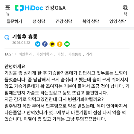
메
건강Q&A
검
뉴
색
질문하기
성 상담
건강 상담
복약 상담
영양 상담
기침후 흉통
2026.05.22
|
TAG :
이비인후과
,
가정의학과
,
기침
,
가슴통증
,
가래
안녕하세요
기침을 좀 심하게 한 후 가슴한가운데가 답답하고 짓누르는 느낌이
들었습니다. 좀 답답해서 크게 숨쉬려고 했는데 숨이 크게 쉬어지지
않고 가슴가운데가 확 조여지는 기분이 들어서 조금 겁이 납니다. 기
침때문인지 가슴도 타는것같고 등도 뜨겁고 불편합니다.
지금 감기로 약먹고있긴한데 다시 병원가봐야될까요?
일주일전 목만 부어서 인후염으로 약은 받았는데, 목이 안아파져서
나은줄알고 안먹었다가 엊그제부터 마른기침이 점점 나서 약을 먹
었습니다. 미열이 좀 있고 가래는 그냥 투명끈끈합니다.