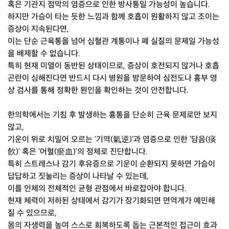
혹은 기관지 점막의 염증으로 인한 방사통일 가능성이 높습니다.
하지만 가슴이 타는 듯한 느낌과 함께 호흡이 원활하지 않고 조이는
증상이 지속된다면,
이는 단순 근육통을 넘어 심혈관 계통이나 폐 실질의 문제일 가능성
을 배제할 수 없습니다.
특히 현재 미열이 동반된 상태이므로, 증상이 호전되지 않거나 호흡
곤란이 심해진다면 반드시 다시 병원을 방문하여 심전도나 흉부 영
상 검사를 통해 정확한 원인을 확인하는 것이 안전합니다.
한의학에서는 기침 후 발생하는 흉통을 단순히 근육 문제로만 보지
않고,
기운이 위로 치밀어 오르는 '기역(氣逆)'과 염증으로 인한 '담음(痰
飮)' 혹은 '어혈(瘀血)'의 정체로 진단합니다.
특히 스트레스나 감기 후유증으로 기운이 순환되지 못하면 가슴이
답답하고 짓눌리는 증상이 나타날 수 있는데,
이를 인체의 전체적인 균형 관점에서 바로잡아야 합니다.
현재 체력이 저하된 상태에서 감기가 장기화되면 면역계가 예민해
질 수 있으므로,
몸의 자생력을 높여 스스로 회복하도록 돕는 근본적인 접근이 효과