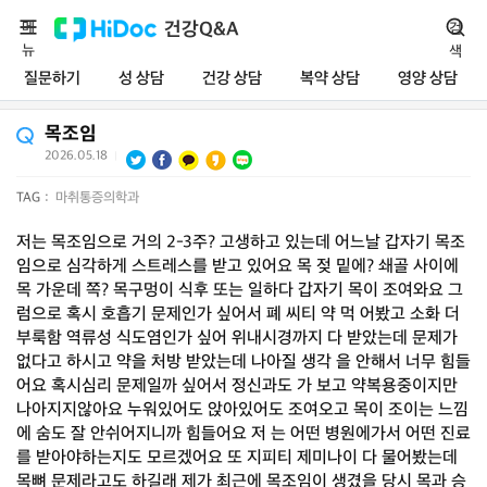
메
건강Q&A
검
뉴
색
질문하기
성 상담
건강 상담
복약 상담
영양 상담
목조임
2026.05.18
|
TAG :
마취통증의학과
저는 목조임으로 거의 2-3주? 고생하고 있는데 어느날 갑자기 목조
임으로 심각하게 스트레스를 받고 있어요 목 젖 밑에? 쇄골 사이에
목 가운데 쪽? 목구멍이 식후 또는 일하다 갑자기 목이 조여와요 그
럼으로 혹시 호흡기 문제인가 싶어서 폐 씨티 약 먹 어봤고 소화 더
부룩함 역류성 식도염인가 싶어 위내시경까지 다 받았는데 문제가
없다고 하시고 약을 처방 받았는데 나아질 생각 을 안해서 너무 힘들
어요 혹시심리 문제일까 싶어서 정신과도 가 보고 약복용중이지만
나아지지않아요 누워있어도 앉아있어도 조여오고 목이 조이는 느낌
에 숨도 잘 안쉬어지니까 힘들어요 저 는 어떤 병원에가서 어떤 진료
를 받아야하는지도 모르겠어요 또 지피티 제미나이 다 물어봤는데
목뼈 문제라고도 하길래 제가 최근에 목조임이 생겼을 당시 목과 승