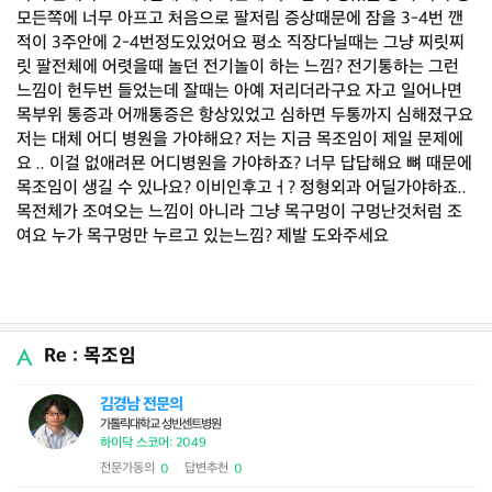
모든쪽에 너무 아프고 처음으로 팔저림 증상때문에 잠을 3-4번 깬
적이 3주안에 2-4번정도있었어요 평소 직장다닐때는 그냥 찌릿찌
릿 팔전체에 어렷을때 놀던 전기놀이 하는 느낌? 전기통하는 그런
느낌이 헌두번 들었는데 잘때는 아예 저리더라구요 자고 일어나면
목부위 통증과 어깨통증은 항상있었고 심하면 두통까지 심해졌구요
저는 대체 어디 병원을 가야해요? 저는 지금 목조임이 제일 문제에
요 .. 이걸 없애려묜 어디병원을 가야하죠? 너무 답답해요 뼈 때문에
목조임이 생길 수 있나요? 이비인후고ㅓ? 정형외과 어딜가야하죠..
목전체가 조여오는 느낌이 아니라 그냥 목구멍이 구멍난것처럼 조
여요 누가 목구멍만 누르고 있는느낌? 제발 도와주세요
Re : 목조임
김경남 전문의
가톨릭대학교 성빈센트병원
하이닥 스코어: 2049
전문가동의
답변추천
0
0
|