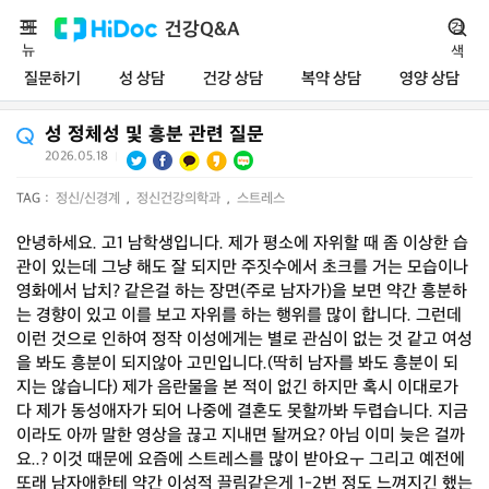
메
건강Q&A
검
뉴
색
질문하기
성 상담
건강 상담
복약 상담
영양 상담
성 정체성 및 흥분 관련 질문
2026.05.18
|
TAG :
정신/신경계
,
정신건강의학과
,
스트레스
안녕하세요. 고1 남학생입니다. 제가 평소에 자위할 때 좀 이상한 습
관이 있는데 그냥 해도 잘 되지만 주짓수에서 초크를 거는 모습이나
영화에서 납치? 같은걸 하는 장면(주로 남자가)을 보면 약간 흥분하
는 경향이 있고 이를 보고 자위를 하는 행위를 많이 합니다. 그런데
이런 것으로 인하여 정작 이성에게는 별로 관심이 없는 것 같고 여성
을 봐도 흥분이 되지않아 고민입니다.(딱히 남자를 봐도 흥분이 되
지는 않습니다) 제가 음란물을 본 적이 없긴 하지만 혹시 이대로가
다 제가 동성애자가 되어 나중에 결혼도 못할까봐 두렵습니다. 지금
이라도 아까 말한 영상을 끊고 지내면 돨꺼요? 아님 이미 늦은 걸까
요..? 이것 때문에 요즘에 스트레스를 많이 받아요ㅜ 그리고 예전에
또래 남자애한테 약간 이성적 끌림같은게 1-2번 정도 느껴지긴 했는