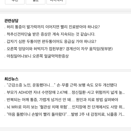
추천
질문
마이닥터
관련상담
허리 통증이 발가락까지 이어지면 빨리 진료받아야 하나요?
척추신견차단술 받은 증상은 계속 지속되는 것 같습니다.
갑자기 심한 두통이면 편두통이어도 응급실 가야 하나요?
오른쪽 엉덩이와 허벅지가 접힌부분? 경계선이 자꾸 움직임(뒷부분)
아침일어나보니 오른쪽 얼굴먹먹한증상
최신뉴스
“근감소증 노인, 운동했더니…” 손·무릎 근력·보행 속도 모두 개선됐다
부모가 ADHD면 자녀 수면장애 2.47배…정신질환·사고 위험까지 넓게 높였다
반복되는 어깨 통증, 가볍게 넘겨선 안 돼… 원인과 치료 방법 살펴봐야
뇌 MRI로 미리 보는 ‘혈관성 치매 위험’…인지장애 전 단계에서도 사망 위험 높였다
“마음 돌봤더니 손발이 빨리 돌아왔다”…발병 2주 내 감정치료, 뇌졸중 기능회복 점수 10점↑