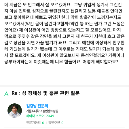
데 지금은 또 안그래서 잘 모르겠어요...그냥 귀엽게 생겨서 그런건
지 아님 진짜로 성적으로 끌린건지도 했갈리고 보통 애들은 연애인
보고 좋아하던데 예쁘고 귀엽긴 한데 딱히 황홀감이 느껴지는지도
모르겠어서(약간 몸이 떨린다고할까?약간 붕 하는 뭔가 그런 느낌은
있어요) 제 이성관이 어떤 방향으로 있는지도 잘 모르겠어요. 마지
막으로 주짓수 같은 장면을 봐서 그런지 제 친구가 저한테 초크 같은
걸로 장난을 치면 가끔 발기가 돼요. 그리고 예전에 이상하게 친구한
테 기댔는데 발기가 됐는데 그 이후로는 기대도 발기가 되는게 없어
서 잘 모르겠이요. 제 이성관이 알고보니까 동성인걸까요? 가뜩이나
공부해야하는데 이것때문에 너무 힘들어요. 어떻게 해야할까요?
Re : 성 정체성 및 흥분 관련 질문
김경남 전문의
가톨릭대학교 성빈센트병원
하이닥 스코어: 2049
전문가동의
답변추천
0
0
|