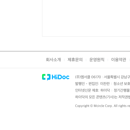
회사소개
제휴문의
운영원칙
이용약관
|
|
|
|
(주)엠서클 06170
서울특별시 강남구 
|
발행인・편집인: 이찬란
청소년 보호
|
인터넷신문 제호: 하이닥
정기간행물 
|
하이닥의 모든 콘텐츠(기사)는 저작권법의
Copyright ©
Mcircle Corp.
All rights r