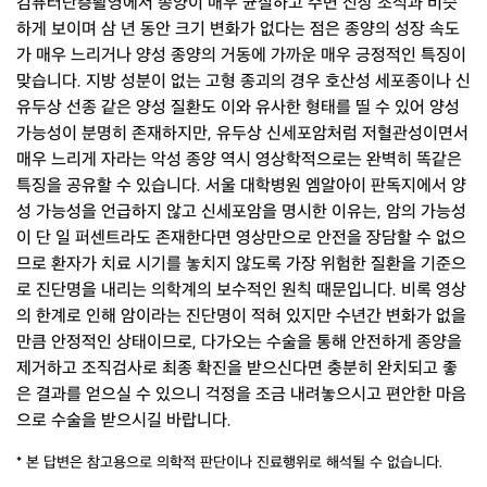
컴퓨터단층촬영에서 종양이 매우 균질하고 주변 신장 조직과 비슷
하게 보이며 삼 년 동안 크기 변화가 없다는 점은 종양의 성장 속도
가 매우 느리거나 양성 종양의 거동에 가까운 매우 긍정적인 특징이
맞습니다. 지방 성분이 없는 고형 종괴의 경우 호산성 세포종이나 신
유두상 선종 같은 양성 질환도 이와 유사한 형태를 띨 수 있어 양성
가능성이 분명히 존재하지만, 유두상 신세포암처럼 저혈관성이면서
매우 느리게 자라는 악성 종양 역시 영상학적으로는 완벽히 똑같은
특징을 공유할 수 있습니다. 서울 대학병원 엠알아이 판독지에서 양
성 가능성을 언급하지 않고 신세포암을 명시한 이유는, 암의 가능성
이 단 일 퍼센트라도 존재한다면 영상만으로 안전을 장담할 수 없으
므로 환자가 치료 시기를 놓치지 않도록 가장 위험한 질환을 기준으
로 진단명을 내리는 의학계의 보수적인 원칙 때문입니다. 비록 영상
의 한계로 인해 암이라는 진단명이 적혀 있지만 수년간 변화가 없을
만큼 안정적인 상태이므로, 다가오는 수술을 통해 안전하게 종양을
제거하고 조직검사로 최종 확진을 받으신다면 충분히 완치되고 좋
은 결과를 얻으실 수 있으니 걱정을 조금 내려놓으시고 편안한 마음
으로 수술을 받으시길 바랍니다.
* 본 답변은 참고용으로 의학적 판단이나 진료행위로 해석될 수 없습니다.