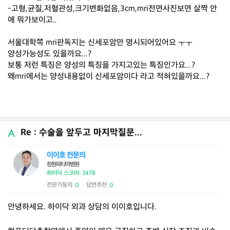
-고형,균질,저혈관성,크기변화없음,3cm,mri전면사진보면 살짝 안
에 뭐가보이고..
서울대학쪽 mri판독지는 신세포암만 명시되어있어요 ㅜㅜ
양성가능성도 있을까요...?
보통 저런 특징은 양성의 특징을 가지고있는 특징인가요...?
왜mri에서는 양성내용없이 신세포암이다 라고 적혀있을까요...?
Re : 수술을 앞두고 마지막질문...
이이호 전문의
창원파티마병원
하이닥 스코어: 2478
전문가동의
답변추천
0
0
|
안녕하세요. 하이닥 외과 상담의 이이호입니다.