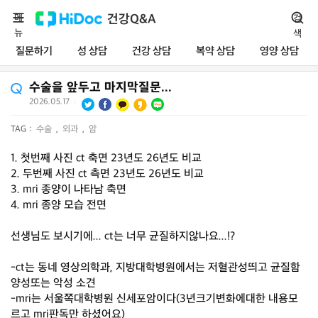
메
건강Q&A
검
뉴
색
질문하기
성 상담
건강 상담
복약 상담
영양 상담
수술을 앞두고 마지막질문...
2026.05.17
|
TAG :
수술
,
외과
,
암
1. 첫번째 사진 ct 축면 23년도 26년도 비교
2. 두번째 사진 ct 측면 23년도 26년도 비교
3. mri 종양이 나타남 축면
4. mri 종양 모습 전면
선생님도 보시기에... ct는 너무 균질하지않나요...!?
-ct는 동네 영상의학과, 지방대학병원에서는 저혈관성띄고 균질함
양성또는 악성 소견
-mri는 서울쪽대학병원 신세포암이다(3년크기변화에대한 내용모
르고 mri판독만 하셨어요)