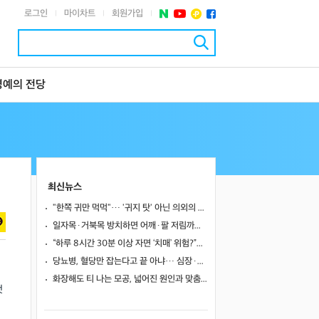
로그인
마이차트
회원가입
|
|
|
명예의 전당
최신뉴스
"한쪽 귀만 먹먹"… '귀지 탓' 아닌 의외의 원인 4가지
일자목·거북목 방치하면 어깨·팔 저림까지…초기 관리가 중요한 이유
“하루 8시간 30분 이상 자면 ‘치매’ 위험?”… 혈액 속 알츠하이머 단백질 늘었다
당뇨병, 혈당만 잡는다고 끝 아냐… 심장·신장·발 건강 관리까지 챙겨야
화장해도 티 나는 모공, 넓어진 원인과 맞춤 치료법
것