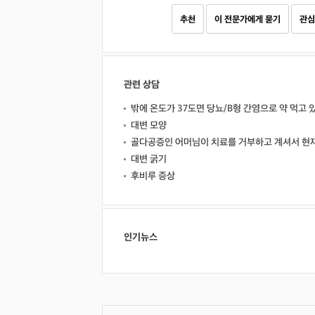
추천
이 전문가에게 묻기
관심
관련 상담
밖에 온도가 37도면 당뇨/B형 간염으로 약 먹고 
대변 모양
골다공증인 어머님이 치료를 거부하고 계셔서 현
대변 굵기
후비루 증상
인기뉴스