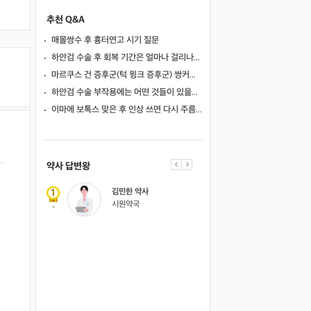
추천 Q&A
매몰쌍수 후 흉터연고 시기 질문
하안검 수술 후 회복 기간은 얼마나 걸리나요?
마르쿠스 건 증후군(턱 윙크 증후군) 쌍커풀 수술 가능 여부
하안검 수술 부작용에는 어떤 것들이 있을까요?
이마에 보톡스 맞은 후 인상 쓰면 다시 주름이 생길까요?
의사 답변왕
약사 답변왕
홍인표 전문의
김민한 약사
닥터홍가정의학과의원
시원약국
-
-
김경남 전문의
가톨릭대학교 성빈센트병원
-
이이호 전문의
창원파티마병원
-