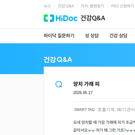
뉴스
건강 Q&A
의사·병원찾기
PRO 신청하기
|
|
|
건강Q&A
하이닥 질문하기
성 상담
건강 상담
양치 가래 피
2026.05.17
호흡기계
,
폐/기관지
SMART TAG :
요새 양치할 때 가끔 가래에 피가 조금
같아서요ㅠㅠ 저거 왜 그런 거죠?ㅠㅠ