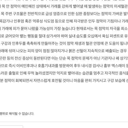
해 목 안 점막이 예민해진 상태에서 가래를 강하게 뱉어낼 때 발생하는 점막의 미세혈관
 목 주변 구조물은 전반적으로 급성 염증으로 인한 심한 종창보다는 점막의 가벼운 발
 목감기나 인후염 혹은 역류성 식도염 등으로 인해 자극받은 인두 점막이 기침이나 가
서 가래에 피가 묻어 나왔을 가능성이 가장 높습니다 현재로서는 목 점막의 자극을 최소
지로 긁어모아 뱉는 행동을 절대 삼가셔야 하며 실내 습도를 오십에서 육십 퍼센트로 유
 구강과 인후두를 촉촉하게 만들어주는 것이 점막 재생과 혈관 안정에 큰 도움이 됩니
가래에 섞여 나오는 피의 양이 점점 많아지거나 붉은 선혈이 지속적으로 배출되는 경우
 곤란 등의 전신 증상이 동반된다면 이는 단순 목 점막의 문제가 아닌 기관지나 폐 상기
하므로 즉시 이비인후과나 호흡기내과를 방문하여 후두 내시경 검사나 흉부 엑스레이 
스러운 출혈로 인해 무척 놀라셨겠지만 억지로 뱉어내는 습관을 멈추고 자극적인 음식
분 점막이 회복되면서 자연스럽게 호전될 것이니 마음을 편히 가지시고 구강 보습에 
행위로 해석될 수 없습니다.