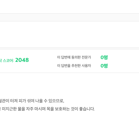
0명
이 답변에 동의한 전문가
2048
닥 스코어:
0명
이 답변을 추천한 사용자
의사 답변왕
약사 답변왕
홍인표 전문의
김민한 약사
닥터홍가정의학과의원
시원약국
-
-
혈관이 터져 피가 섞여 나올 수 있으므로,
김경남 전문의
 미지근한 물을 자주 마시며 목을 보호하는 것이 좋습니다.
가톨릭대학교 성빈센트병원
-
이이호 전문의
창원파티마병원
-