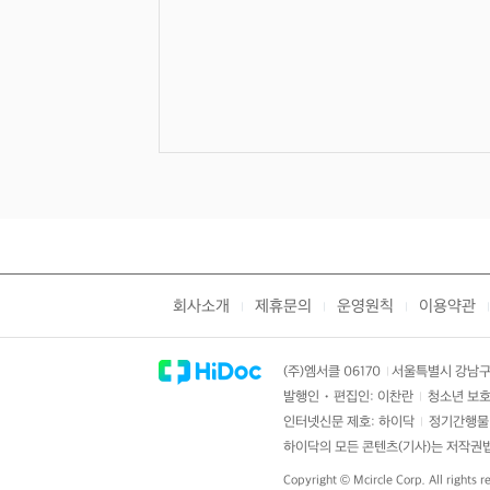
회사소개
제휴문의
운영원칙
이용약관
|
|
|
|
(주)엠서클 06170
서울특별시 강남구 
|
발행인・편집인: 이찬란
청소년 보호
|
인터넷신문 제호: 하이닥
정기간행물 
|
하이닥의 모든 콘텐츠(기사)는 저작권법의
Copyright ©
Mcircle Corp.
All rights r