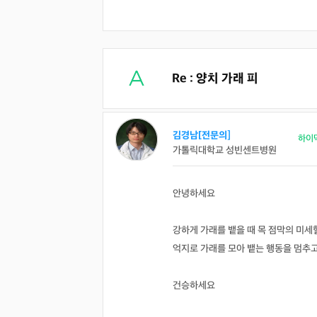
Re : 양치 가래 피
김경남[전문의]
하이
가톨릭대학교 성빈센트병원
의사 답변왕
약사 답변왕
안녕하세요
홍인표 전문의
김민한 약사
닥터홍가정의학과의원
시원약국
-
-
강하게 가래를 뱉을 때 목 점막의 미세
김경남 전문의
억지로 가래를 모아 뱉는 행동을 멈추고
가톨릭대학교 성빈센트병원
-
건승하세요
이이호 전문의
창원파티마병원
-