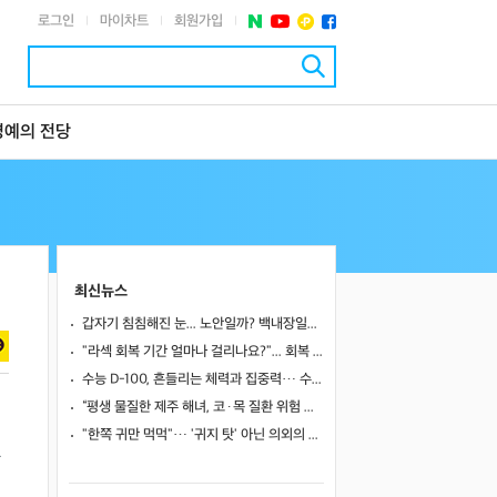
로그인
마이차트
회원가입
|
|
|
명예의 전당
최신뉴스
갑자기 침침해진 눈... 노안일까? 백내장일까?
"라섹 회복 기간 얼마나 걸리나요?"... 회복 과정과 일상 복귀 시점
수능 D-100, 흔들리는 체력과 집중력… 수험생 영양 관리 어떻게 할까
“평생 물질한 제주 해녀, 코·목 질환 위험 높았다”… 10년 추적 연구 결과
"한쪽 귀만 먹먹"… '귀지 탓' 아닌 의외의 원인 4가지
했