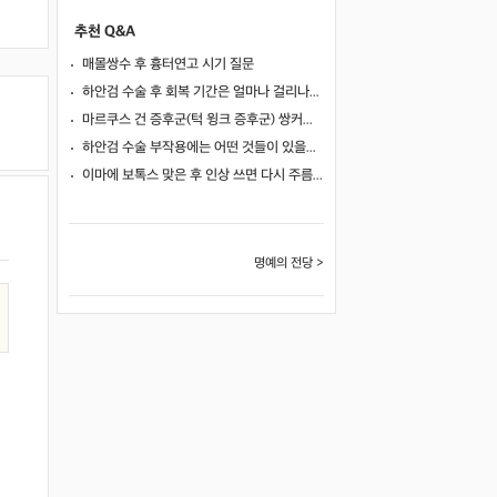
추천 Q&A
매몰쌍수 후 흉터연고 시기 질문
하안검 수술 후 회복 기간은 얼마나 걸리나요?
마르쿠스 건 증후군(턱 윙크 증후군) 쌍커풀 수술 가능 여부
하안검 수술 부작용에는 어떤 것들이 있을까요?
이마에 보톡스 맞은 후 인상 쓰면 다시 주름이 생길까요?
명예의 전당 >