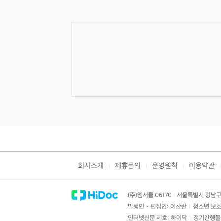
회사소개
제휴문의
운영원칙
이용약관
|
|
|
|
(주)엠서클 06170
서울특별시 강남구 
|
발행인・편집인: 이찬란
청소년 보호
|
인터넷신문 제호: 하이닥
정기간행물 
|