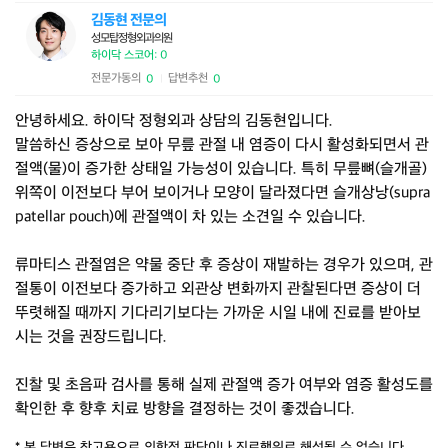
김동현 전문의
성모탑정형외과의원
하이닥 스코어: 0
전문가동의
답변추천
0
0
|
안녕하세요. 하이닥 정형외과 상담의 김동현입니다.
말씀하신 증상으로 보아 무릎 관절 내 염증이 다시 활성화되면서 관
절액(물)이 증가한 상태일 가능성이 있습니다. 특히 무릎뼈(슬개골)
위쪽이 이전보다 부어 보이거나 모양이 달라졌다면 슬개상낭(supra
patellar pouch)에 관절액이 차 있는 소견일 수 있습니다.
류마티스 관절염은 약물 중단 후 증상이 재발하는 경우가 있으며, 관
절통이 이전보다 증가하고 외관상 변화까지 관찰된다면 증상이 더
뚜렷해질 때까지 기다리기보다는 가까운 시일 내에 진료를 받아보
시는 것을 권장드립니다.
진찰 및 초음파 검사를 통해 실제 관절액 증가 여부와 염증 활성도를
확인한 후 향후 치료 방향을 결정하는 것이 좋겠습니다.
* 본 답변은 참고용으로 의학적 판단이나 진료행위로 해석될 수 없습니다.