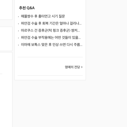
추천 Q&A
매몰쌍수 후 흉터연고 시기 질문
하안검 수술 후 회복 기간은 얼마나 걸리나요?
마르쿠스 건 증후군(턱 윙크 증후군) 쌍커풀 수술 가능 여부
하안검 수술 부작용에는 어떤 것들이 있을까요?
이마에 보톡스 맞은 후 인상 쓰면 다시 주름이 생길까요?
명예의 전당 >