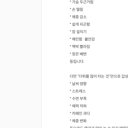
* 가슴 두근거림
* 손 떨림
* 체중 감소
* 쉽게 피곤함
* 잠 설치기
* 예민함·불안감
* 맥박 빨라짐
* 잦은 배변
등입니다.
다만 “더위를 많이 타는 것”만으로 갑
* 날씨 영향
* 스트레스
* 수면 부족
* 체력 저하
* 카페인 과다
* 체중 변화