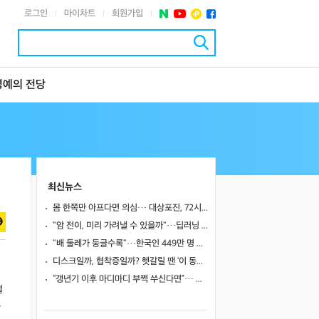
로그인
마이차트
회원가입
|
|
|
명예의 전당
최신뉴스
몸 한쪽만 아프다면 의심… 대상포진, 72시간이 중요한 이유
"암 전이, 미리 가려낼 수 있을까"…딥러닝 도구로 유방암 전이 예측 바이오마커 찾았다
"배 둘레가 둥글수록"…한국인 449만 명 추적했더니 대장암 위험 최대 10% 이상 높았다
디스크일까, 협착증일까? 헷갈릴 땐 ‘이 동작’ 해보세요
“갱년기 이후 마디마디 부쩍 쑤신다면”… 퇴행성 관절염의 신호와 관리법
떨
단