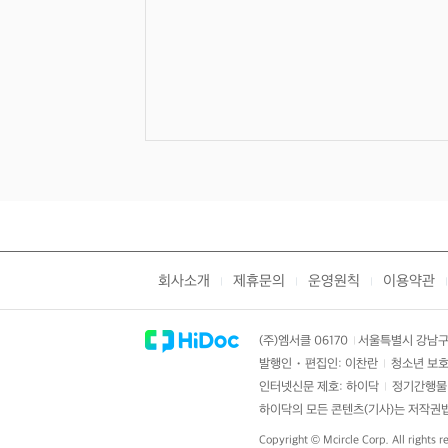
회사소개
제휴문의
운영원칙
이용약관
|
|
|
|
(주)엠서클 06170
서울특별시 강남구 
|
발행인・편집인: 이찬란
청소년 보호
|
인터넷신문 제호: 하이닥
정기간행물 
|
하이닥의 모든 콘텐츠(기사)는 저작권법의
Copyright ©
Mcircle Corp.
All rights r