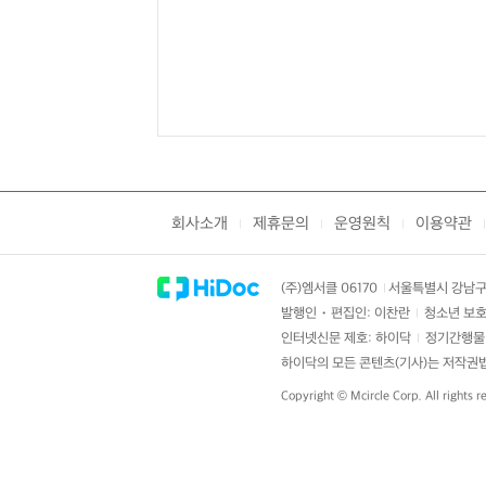
회사소개
제휴문의
운영원칙
이용약관
|
|
|
|
(주)엠서클 06170
서울특별시 강남구 
|
발행인・편집인: 이찬란
청소년 보호
|
인터넷신문 제호: 하이닥
정기간행물 
|
하이닥의 모든 콘텐츠(기사)는 저작권법의
Copyright ©
Mcircle Corp.
All rights r