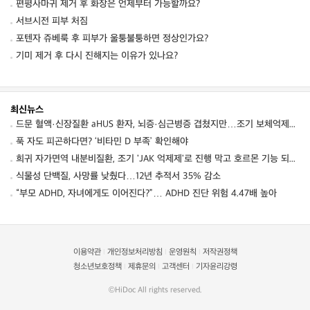
편평사마귀 제거 후 화장은 언제부터 가능할까요?
서브시전 피부 처짐
포텐자 쥬베룩 후 피부가 울퉁불퉁하면 정상인가요?
기미 제거 후 다시 진해지는 이유가 있나요?
최신뉴스
드문 혈액·신장질환 aHUS 환자, 뇌증·심근병증 겹쳤지만…조기 보체억제치료로 신경학적 회복 보여
푹 자도 피곤하다면? ‘비타민 D 부족’ 확인해야
희귀 자가면역 내분비질환, 조기 'JAK 억제제'로 진행 막고 호르몬 기능 되살렸다
식물성 단백질, 사망률 낮췄다…12년 추적서 35% 감소
“부모 ADHD, 자녀에게도 이어진다?”… ADHD 진단 위험 4.47배 높아
이용약관
개인정보처리방침
운영원칙
저작권정책
|
|
|
청소년보호정책
제휴문의
고객센터
기자윤리강령
|
|
|
©HiDoc All rights reserved.