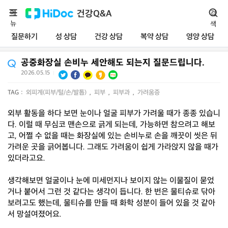
메
건강Q&A
검
뉴
색
질문하기
성 상담
건강 상담
복약 상담
영양 상담
공중화장실 손비누 세안해도 되는지 질문드립니다.
2026.05.15
|
TAG :
외피계(피부/털/손/발톱)
,
피부
,
피부과
,
가려움증
외부 활동을 하다 보면 눈이나 얼굴 피부가 가려울 때가 종종 있습니
다. 이럴 때 무심코 맨손으로 긁게 되는데, 가능하면 참으려고 해보
고, 어쩔 수 없을 때는 화장실에 있는 손비누로 손을 깨끗이 씻은 뒤
가려운 곳을 긁어봅니다. 그래도 가려움이 쉽게 가라앉지 않을 때가
있더라고요.
생각해보면 얼굴이나 눈에 미세먼지나 보이지 않는 이물질이 묻었
거나 붙어서 그런 것 같다는 생각이 듭니다. 한 번은 물티슈로 닦아
보려고도 했는데, 물티슈를 만들 때 화학 성분이 들어 있을 것 같아
서 망설여졌어요.