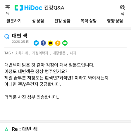
메
건강Q&A
검
뉴
색
질문하기
성 상담
건강 상담
복약 상담
영양 상담
대변 색
2026.05.15
|
TAG :
소화기계
,
가정의학과
,
대장항문
,
내과
대변색이 밝은 것 같아 걱정이 돼서 질문드립니다.
이정도 대변색은 정상 범주인가요?
제일 끝부분 저정도는 흰색변?회색변? 이라고 봐야하는지
아니면 괜찮은건지 궁금합니다.
더러운 사진 첨부 죄송합니다..
Re : 대변 색