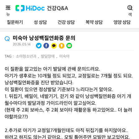
메
건강Q&A
검
뉴
색
질문하기
성 상담
건강 상담
복약 상담
영양 상담
미숙아 낭성백질연화증 문의
2026.05.14
|
TAG :
소아청소년과
,
발달장애
,
미숙아
이 질환을 앓고있는 아기 발달에 관해 문의드려요.
아기가 생후로는 10개월 정도 되었고, 교정일로는 7개월 정도 되요.
낭성백질연화증을 진단 받았습니다.
이 질환이 있으면 정상발달 기준보다 느리다는거 알아요.
1. 뒤집기, 배밀이, 네발기기, 걷기 와 같이 낭성백질연화증 아기 개
월수마다의 발달과정 가이드라인이 알고싶어요.
(현재 주 2회 보바스, 주 2회 보이타 재활운동 하고있어요.. 더 늘려
야할까요??)
2.추가로 아기가 교정일7개월인데도 아직 뒤집기를 하지않아요..
하려고 하지도 않는거 같아요.. 모빌 틀어주면 모빌만 보고있어요.