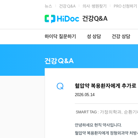
뉴스
건강 Q&A
의사·병원찾기
PRO 신청하기
|
|
|
건강Q&A
하이닥 질문하기
성 상담
건강 상담
혈압약 복용환자에게 추가로
2026.05.14
가정의학과
,
순환기
SMART TAG :
안녕하세요 현직 약사입니다.
혈압약 복용환자에게 정형외과약 처방시