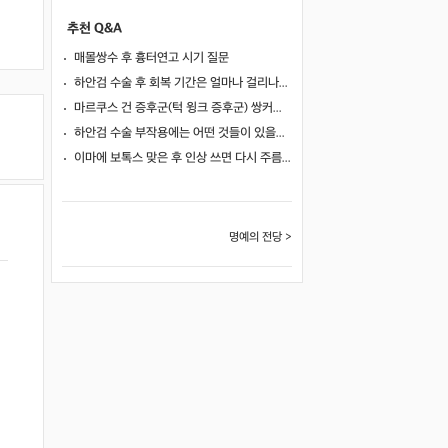
추천 Q&A
매몰쌍수 후 흉터연고 시기 질문
하안검 수술 후 회복 기간은 얼마나 걸리나요?
마르쿠스 건 증후군(턱 윙크 증후군) 쌍커풀 수술 가능 여부
하안검 수술 부작용에는 어떤 것들이 있을까요?
이마에 보톡스 맞은 후 인상 쓰면 다시 주름이 생길까요?
명예의 전당 >