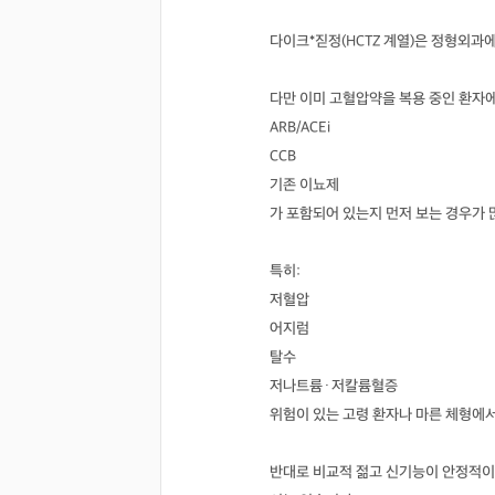
다이크*짇정(HCTZ 계열)은 정형외과
다만 이미 고혈압약을 복용 중인 환자에
ARB/ACEi
CCB
기존 이뇨제
가 포함되어 있는지 먼저 보는 경우가 
특히:
저혈압
어지럼
탈수
저나트륨·저칼륨혈증
위험이 있는 고령 환자나 마른 체형에
반대로 비교적 젊고 신기능이 안정적이며