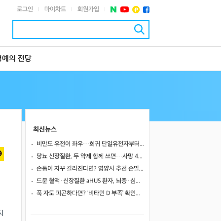
로그인
마이차트
회원가입
|
|
|
명예의 전당
최신뉴스
비만도 유전이 좌우…희귀 단일유전자부터 치료 표적까지
당뇨 신장질환, 두 약제 함께 쓰면…사망 46%·신장사건 27% 줄였다
손톱이 자꾸 갈라진다면? 영양사 추천 손발톱 강화 음식 5가지
드문 혈액·신장질환 aHUS 환자, 뇌증·심근병증 겹쳤지만…조기 보체억제치료로 신경학적 회복 보여
푹 자도 피곤하다면? ‘비타민 D 부족’ 확인해야
지