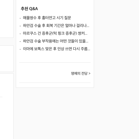
추천 Q&A
매몰쌍수 후 흉터연고 시기 질문
하안검 수술 후 회복 기간은 얼마나 걸리나요?
마르쿠스 건 증후군(턱 윙크 증후군) 쌍커풀 수술 가능 여부
하안검 수술 부작용에는 어떤 것들이 있을까요?
이마에 보톡스 맞은 후 인상 쓰면 다시 주름이 생길까요?
명예의 전당 >