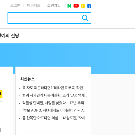
로그인
마이차트
회원가입
|
|
|
명예의 전당
최신뉴스
푹 자도 피곤하다면? ‘비타민 D 부족’ 확인해야
희귀 자가면역 내분비질환, 조기 'JAK 억제제'로 진행 막고 호르몬 기능 되살렸다
식물성 단백질, 사망률 낮췄다…12년 추적서 35% 감소
“부모 ADHD, 자녀에게도 이어진다?”… ADHD 진단 위험 4.47배 높아
몸 한쪽만 아프다면 의심… 대상포진, 72시간이 중요한 이유
해