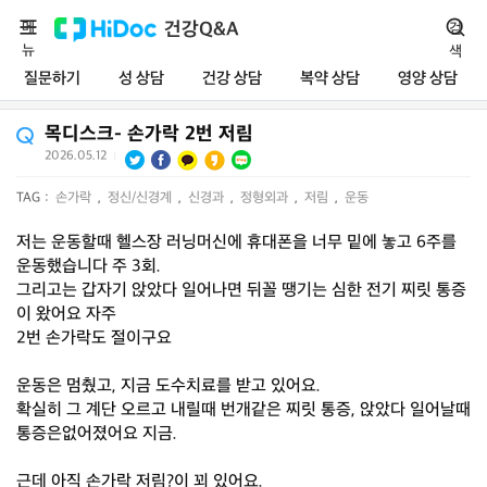
메
건강Q&A
검
뉴
색
질문하기
성 상담
건강 상담
복약 상담
영양 상담
목디스크- 손가락 2번 저림
2026.05.12
|
TAG :
손가락
,
정신/신경계
,
신경과
,
정형외과
,
저림
,
운동
저는 운동할때 헬스장 러닝머신에 휴대폰을 너무 밑에 놓고 6주를
운동했습니다 주 3회.
그리고는 갑자기 앉았다 일어나면 뒤꼴 땡기는 심한 전기 찌릿 통증
이 왔어요 자주
2번 손가락도 절이구요
운동은 멈췄고, 지금 도수치료를 받고 있어요.
확실히 그 계단 오르고 내릴때 번개같은 찌릿 통증, 앉았다 일어날때
통증은없어졌어요 지금.
근데 아직 손가락 저림?이 꾀 있어요.