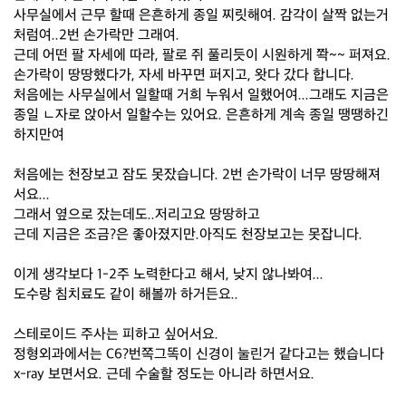
사무실에서 근무 할때 은흔하게 종일 찌릿해여. 감각이 살짝 없는거
처럼여..2번 손가락만 그래여.
근데 어떤 팔 자세에 따라, 팔로 쥐 풀리듯이 시원하게 쫙~~ 퍼져요.
손가락이 땅땅했다가, 자세 바꾸면 퍼지고, 왓다 갔다 합니다.
처음에는 사무실에서 일할때 거희 누워서 일했어여...그래도 지금은
종일 ㄴ자로 앉아서 일할수는 있어요. 은흔하게 계속 종일 땡땡하긴
하지만여
처음에는 천장보고 잠도 못잤습니다. 2번 손가락이 너무 땅땅해져
서요...
그래서 옆으로 잤는데도..저리고요 땅땅하고
근데 지금은 조금?은 좋아졌지만.아직도 천장보고는 못잡니다.
이게 생각보다 1-2주 노력한다고 해서, 낮지 않나봐여...
도수랑 침치료도 같이 해볼까 하거든요..
스테로이드 주사는 피하고 싶어서요.
정형외과에서는 C6?번쪽그똑이 신경이 눌린거 같다고는 했습니다
x-ray 보면서요. 근데 수술할 정도는 아니라 하면서요.