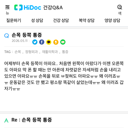
메
건강Q&A
검
뉴
색
질문하기
성 상담
건강 상담
복약 상담
영양 상담
손목 등쪽 통증
2026.05.11
|
TAG :
손목
,
정형외과
,
재활의학과
,
통증
어제부터 손목 등쪽이 아파요.. 처음엔 왼쪽이 아팠다가 이젠 오른쪽
도 아파요 막 폰 할 때는 안 아픈데 차렷같은 자세처럼 손을 내리고
있으면 아파요ㅠㅠ 손목을 뒤로 ㅂ젖혀도 아파요ㅠㅠ 왜 이러죠ㅠ
ㅠ 운동같은 것도 안 했고 평소랑 똑같이 살았는데ㅠㅠ 왜 이러죠 갑
자기ㅠㅠ
Re : 손목 등쪽 통증