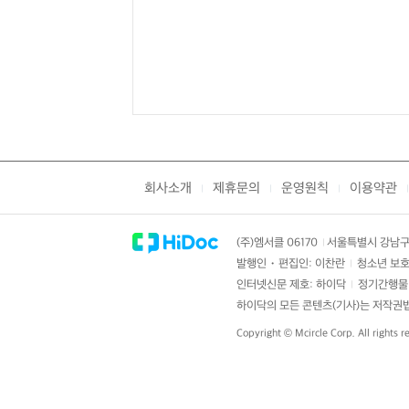
회사소개
제휴문의
운영원칙
이용약관
|
|
|
|
(주)엠서클 06170
서울특별시 강남구 
|
발행인・편집인: 이찬란
청소년 보호
|
인터넷신문 제호: 하이닥
정기간행물 
|
하이닥의 모든 콘텐츠(기사)는 저작권법의
Copyright ©
Mcircle Corp.
All rights r