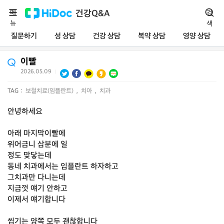
메
건강Q&A
검
뉴
색
질문하기
성 상담
건강 상담
복약 상담
영양 상담
이빨
2026.05.09
|
TAG :
보철치료(임플란트)
,
치아
,
치과
안녕하세요
아래 마지막이빨에
위어금니 삼분에 일
정도 맞닿는데
동네 치과에서는 임플란트 하자하고
그치과만 다니는데
지금껏 얘기 안하고
이제서 얘기합니다
씹기는 양쪽 모두 괜찮합니다