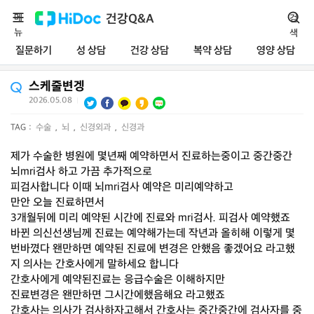
메
건강Q&A
검
뉴
색
질문하기
성 상담
건강 상담
복약 상담
영양 상담
스케줄변겡
2026.05.08
|
TAG :
수술
,
뇌
,
신경외과
,
신경과
제가 수술한 병원에 몇년째 예약하면서 진료하는중이고 중간중간
뇌mri검사 하고 가끔 추가적으로
피검사합니다 이때 뇌mri검사 예약은 미리예약하고
만안 오늘 진료하면서
3개월뒤에 미리 예약된 시간에 진료와 mri검사. 피검사 예약했죠
바뀐 의신선생님께 진료는 예약해가는데 작년과 올히해 이렇게 몇
번바꼈다 왠만하면 예약된 진료에 변경은 안했음 좋겠어요 라고했
지 의사는 간호사에게 말하세요 합니다
간호사에게 예약된진료는 응급수술은 이해하지만
진료변경은 왠만하면 그시간에했음해요 라고했죠
간호사는 의사가 검사하자고해서 간호사는 중간중간에 검사자를 중