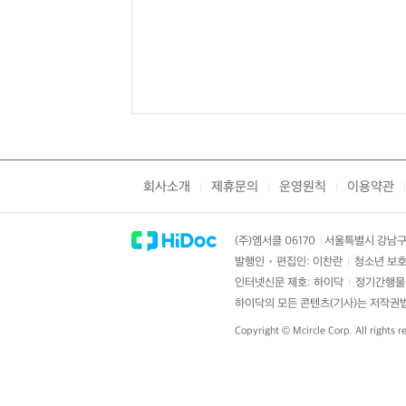
회사소개
제휴문의
운영원칙
이용약관
|
|
|
|
(주)엠서클 06170
서울특별시 강남구 
|
발행인・편집인: 이찬란
청소년 보호
|
인터넷신문 제호: 하이닥
정기간행물 
|
하이닥의 모든 콘텐츠(기사)는 저작권법의
Copyright ©
Mcircle Corp.
All rights r