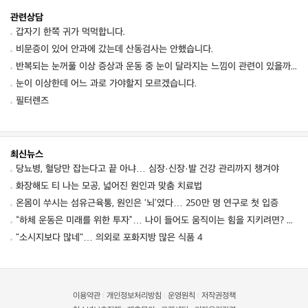
관련상담
갑자기 한쪽 귀가 먹먹합니다.
비문증이 있어 안과에 갔는데 산동검사는 안했습니다.
반복되는 눈꺼풀 이상 증상과 운동 중 눈이 달라지는 느낌이 관련이 있을까요
눈이 이상한데 어느 과로 가야할지 모르겠습니다.
필터렌즈
최신뉴스
당뇨병, 혈당만 잡는다고 끝 아냐… 심장·신장·발 건강 관리까지 챙겨야
화장해도 티 나는 모공, 넓어진 원인과 맞춤 치료법
온몸이 쑤시는 섬유근육통, 원인은 ‘뇌’였다… 250만 명 연구로 첫 입증
“하체 운동은 미래를 위한 투자”… 나이 들어도 움직이는 힘을 지키려면? ⑦ [평생운동연구소]
"소시지보다 많네"… 의외로 포화지방 많은 식품 4
이용약관
개인정보처리방침
운영원칙
저작권정책
|
|
|