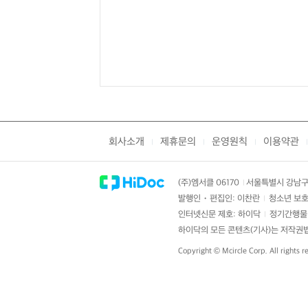
회사소개
제휴문의
운영원칙
이용약관
|
|
|
|
(주)엠서클 06170
서울특별시 강남구 
|
발행인・편집인: 이찬란
청소년 보호
|
인터넷신문 제호: 하이닥
정기간행물 
|
하이닥의 모든 콘텐츠(기사)는 저작권법의
Copyright ©
Mcircle Corp.
All rights r