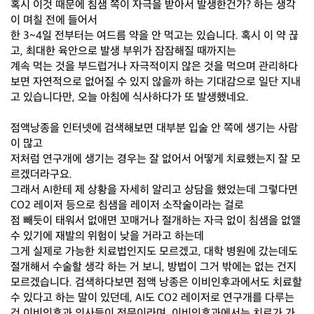
혹시 이것 때문에 침샘 쪽이 자극을 받아서 발생한건가? 하는 생각
이 며칠 전에 들어서
한 3~4일 전부터는 여드름 약을 안 먹고는 있습니다. 혹시 이 약 끊
고, 최대한 육안으로 발생 부위가 잠잠해질 때까지는
계속 먹는 것을 부드럽거나 자극적이지 않은 것을 먹으며 관리하다
보면 자연적으로 없어질 수 있지 않을까 하는 기대감으로 일단 지내
고 있습니다만, 오늘 아침에 식사하다가 또 발생했네요.
점액낭종을 인터넷에 검색해보면 대부분 입술 안 쪽에 생기는 사람
이 많고
저처럼 연구개에 생기는 경우는 잘 없어서 어떻게 치료했는지 잘 모
르겠더라구요.
그래서 AI한테 제 상황을 자세히 알리고 상담을 했었는데 그렇다면
CO2 레이저 등으로 침샘을 레이저 소작술이라는 걸로
점 빼듯이 태워서 없애면 꼬매거나 절개하는 자극 없이 침샘을 없앨
수 있기에 재발의 위험이 낮을 거라고 하는데
그게 실제로 가능한 치료법인지도 모르겠고, 대학 병원에 갔는데도
절개해서 수술할 생각 하는 거 보니, 방법이 그거 밖에는 없는 건지
모르겠습니다. 검색하다보면 점액 낭종은 이비인후과에서도 치료할
수 있다고 하는 말이 있던데, AI도 CO2 레이저로 연구개를 다루는
건 이비인후과 의사들이 전문이라며, 이비인후과에서는 치료가 가