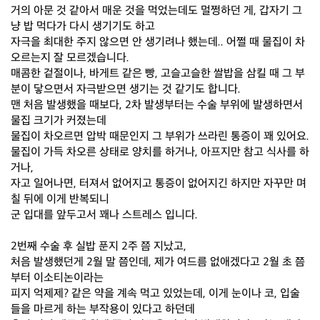
거의 아문 것 같아서 매운 것을 먹었는데도 멀쩡하던 게, 갑자기 그
냥 밥 먹다가 다시 생기기도 하고
자극을 최대한 주지 않으면 안 생기려나 했는데.. 어쩔 때 물집이 차
오르는지 잘 모르겠습니다.
매콤한 겉절이나, 바게트 같은 빵, 고슬고슬한 쌀밥을 삼킬 때 그 부
분이 닿으면서 자극받으면 생기는 것 같기도 합니다.
맨 처음 발생했을 때보다, 2차 발생부터는 수술 부위에 발생하면서
물집 크기가 커졌는데
물집이 차오르면 압박 때문인지 그 부위가 쓰라린 통증이 꽤 있어요.
물집이 가득 차오른 상태로 양치를 하거나, 아프지만 참고 식사를 하
거나,
자고 일어나면, 터져서 없어지고 통증이 없어지긴 하지만 자꾸만 며
칠 뒤에 이게 반복되니
군 입대를 앞두고서 꽤나 스트레스 입니다.
2번째 수술 후 실밥 푼지 2주 쯤 지났고,
처음 발생했던게 2월 말 쯤인데, 제가 여드름 없애겠다고 2월 초 쯤
부터 이소티논이라는
피지 억제제? 같은 약을 계속 먹고 있었는데, 이게 눈이나 코, 입술
들을 마르게 하는 부작용이 있다고 하던데