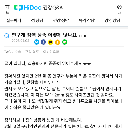
메
건강Q&A
검
뉴
색
질문하기
성 상담
건강 상담
복약 상담
영양 상담
연구개 점액 낭종 어떻게 낫나요 ㅠㅠ
2026.05.03
|
TAG :
수술
,
구강·식도
,
이비인후과
글이 깁니다, 죄송하지만 꼼꼼히 읽어주세요 ㅠㅠ
정확하진 않지만 2월 말 쯤 연구개 부분에 작은 물집이 생겨서 혀가
거슬리길래, 한참을 내비두다가
뭔지도 모르겠고 눈으로는 잘 안 보이니 손톱으로 긁어서 만지다가
터쳤었습니다. 이 때는 약 1~2mm 정도 사이즈였던 것 같아요.
근데 얼마 지나 또 생겼길래 뭐지 하고 휴대폰으로 사진을 찍어보니
아주 작은 물집같은 게 있더군요.
검색해보니 점액낭종과 생긴 게 비슷해보여,
3월 13일 구강악안면외과 전문의가 있는 치과로 찾아가서 1차 제거