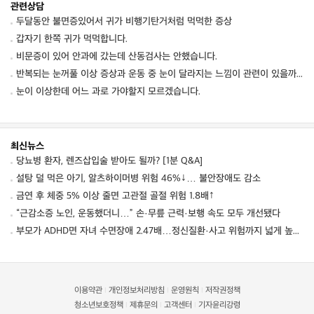
관련상담
두달동안 불면증있어서 귀가 비행기탄거처럼 먹먹한 증상
갑자기 한쪽 귀가 먹먹합니다.
비문증이 있어 안과에 갔는데 산동검사는 안했습니다.
반복되는 눈꺼풀 이상 증상과 운동 중 눈이 달라지는 느낌이 관련이 있을까요
눈이 이상한데 어느 과로 가야할지 모르겠습니다.
최신뉴스
당뇨병 환자, 렌즈삽입술 받아도 될까? [1분 Q&A]
설탕 덜 먹은 아기, 알츠하이머병 위험 46%↓… 불안장애도 감소
금연 후 체중 5% 이상 줄면 고관절 골절 위험 1.8배↑
“근감소증 노인, 운동했더니…” 손·무릎 근력·보행 속도 모두 개선됐다
부모가 ADHD면 자녀 수면장애 2.47배…정신질환·사고 위험까지 넓게 높였다
이용약관
개인정보처리방침
운영원칙
저작권정책
|
|
|
청소년보호정책
제휴문의
고객센터
기자윤리강령
|
|
|