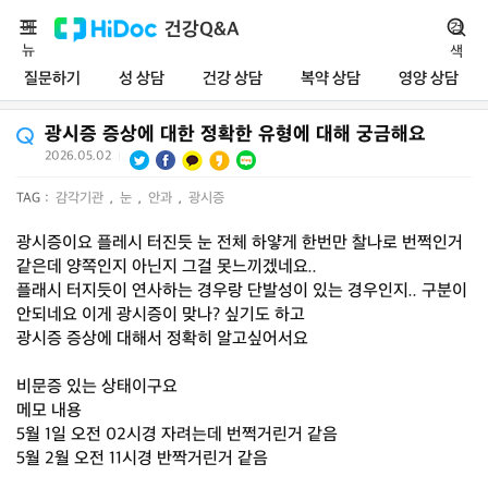
메
건강Q&A
검
뉴
색
질문하기
성 상담
건강 상담
복약 상담
영양 상담
광시증 증상에 대한 정확한 유형에 대해 궁금해요
2026.05.02
|
TAG :
감각기관
,
눈
,
안과
,
광시증
광시증이요 플레시 터진듯 눈 전체 하얗게 한번만 찰나로 번쩍인거
같은데 양쪽인지 아닌지 그걸 못느끼겠네요..
플래시 터지듯이 연사하는 경우랑 단발성이 있는 경우인지.. 구분이
안되네요 이게 광시증이 맞나? 싶기도 하고
광시증 증상에 대해서 정확히 알고싶어서요
비문증 있는 상태이구요
메모 내용
5월 1일 오전 02시경 자려는데 번쩍거린거 같음
5월 2월 오전 11시경 반짝거린거 같음