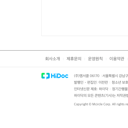
회사소개
제휴문의
운영원칙
이용약관
|
|
|
|
(주)엠서클 06170
서울특별시 강남구 
|
발행인・편집인: 이찬란
청소년 보호
|
인터넷신문 제호: 하이닥
정기간행물 
|
하이닥의 모든 콘텐츠(기사)는 저작권법의
Copyright ©
Mcircle Corp.
All rights r