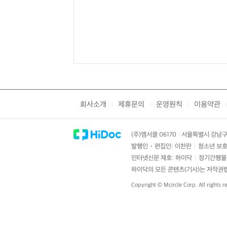
회사소개
제휴문의
운영원칙
이용약관
|
|
|
|
(주)엠서클 06170
서울특별시 강남구 
|
발행인・편집인: 이찬란
청소년 보호
|
인터넷신문 제호: 하이닥
정기간행물 
|
하이닥의 모든 콘텐츠(기사)는 저작권법의
Copyright ©
Mcircle Corp.
All rights r