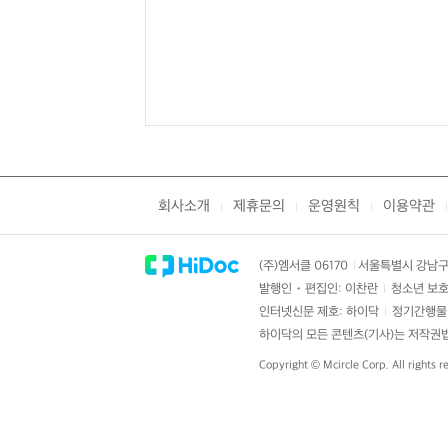
회사소개
제휴문의
운영원칙
이용약관
|
|
|
|
(주)엠서클 06170
서울특별시 강남구 
|
발행인・편집인: 이찬란
청소년 보호
|
인터넷신문 제호: 하이닥
정기간행물 
|
하이닥의 모든 콘텐츠(기사)는 저작권법의
Copyright ©
Mcircle Corp.
All rights r