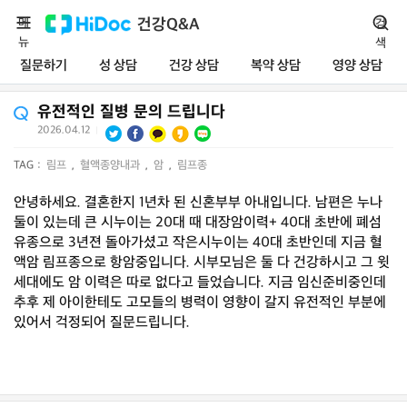
메
건강Q&A
검
뉴
색
질문하기
성 상담
건강 상담
복약 상담
영양 상담
유전적인 질병 문의 드립니다
2026.04.12
|
TAG :
림프
,
혈액종양내과
,
암
,
림프종
안녕하세요. 결혼한지 1년차 된 신혼부부 아내입니다. 남편은 누나
둘이 있는데 큰 시누이는 20대 때 대장암이력+ 40대 초반에 폐섬
유종으로 3년젼 돌아가셨고 작은시누이는 40대 초반인데 지금 혈
액암 림프종으로 항암중입니다. 시부모님은 둘 다 건강하시고 그 윗
세대에도 암 이력은 따로 없다고 들었습니다. 지금 임신준비중인데
추후 제 아이한테도 고모들의 병력이 영향이 갈지 유전적인 부분에
있어서 걱정되어 질문드립니다.