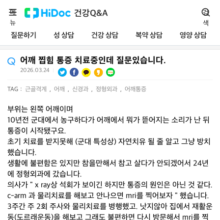
메
건강Q&A
검
뉴
색
질문하기
성 상담
건강 상담
복약 상담
영양 상담
어깨 찝힘 통증 치료중인데 질문있습니다.
2026.03.24
|
TAG :
근골격계
,
어깨
,
신경과
,
정형외과
,
어깨통증
부위는 왼쪽 어깨이며
10년전 군대에서 농구하다가 어깨에서 뭐가 뜯어지는 소리가 난 뒤
통증이 시작됐구요.
초기 치료를 받지못해 (군대 특성상) 자연치유 될 줄 알고 그냥 방치
했습니다.
생활에 불편함은 있지만 참을만해서 참고 살다가 안되겠어서 24년
에 정형외과에 갔습니다.
의사가 " x ray상 석회가 보이긴 하지만 통증의 원인은 아닌 것 같다.
c-arm 과 물리치료를 해보고 안나으면 mri를 찍어보자 " 했습니다.
3주간 주 2회 주사와 물리치료를 병행했고. 낫지않아 집에서 재활운
동(도르래운동)을 해보고 그래도 불편하면 다시 방문해서 mri를 찍