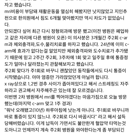
자고 했습니다.
mri비용이 부담돼 재활운동을 열심히 해봤지만 낫지않았고 지인추
천으로 한의원에서 침도 6개월 맞아봤지만 역시 차도가 없었습니
다.
안되겠다 싶어 최근 다시 정형외과에 방문 했고(이전 병원은 폐업하
고 같은 자리에 다른 병원이 오픈) 이 의사분은 3개월간 주2회 c-ar
m과 체외충격파,도수,물리치료를 하자고 했습니다. 24년에 이미 c-
arm에 효과가 없다는걸 알았지만 체외충격파와 도수치료가 추가됐
기 때문에 믿고 2주간 주2회, 3주차에 1회 맞고 일주일 후에 통증정
도가 얼마나 달라졌는지 관찰해보자고 했습니다.
주2회 맞다가 주1회로 바꾸니 괜찮았던 동작들에서도 다시 통증이
시작됐습니다. 아마 염증만 가라앉았던게 아닐까 합니다.
x ray상으로 1,2번 경추 사이가 좁아져있다고 해서 스트레칭도 자주
하라고 권고해서 자주해주곤 있는데 잘 모르겠습니다.
이번엔 2차 병원에서 mri를 찍어야겠다는 마음가짐으로 오늘 방문
했는데(마지막 c-arm 맞고 1주 경과)
"워낙 오래됐고(10년) 하루아침에 낫는게 아니다. 주1회로 바꾸니까
바로 통증이 있지 않느냐. 주2회로 다시 바꿉시다" 라고 해서 설득
당해버렸습니다. 이게 납득이 가면서도 불안한게 혈압약 타먹는것
도아니고 언제까지 계속 주2회 병원을 와야한다는게 좀 부담되긴