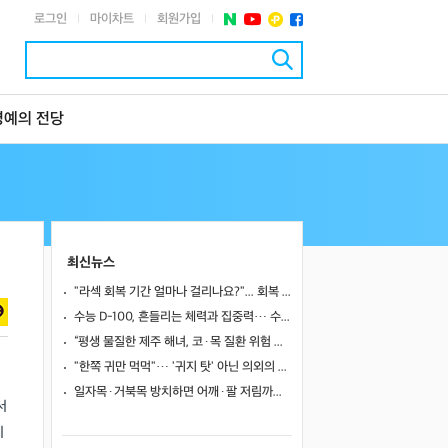
로그인
마이차트
회원가입
|
|
|
명예의 전당
최신뉴스
"라섹 회복 기간 얼마나 걸리나요?"... 회복 과정과 일상 복귀 시점
수능 D-100, 흔들리는 체력과 집중력… 수험생 영양 관리 어떻게 할까
“평생 물질한 제주 해녀, 코·목 질환 위험 높았다”… 10년 추적 연구 결과
"한쪽 귀만 먹먹"… '귀지 탓' 아닌 의외의 원인 4가지
일자목·거북목 방치하면 어깨·팔 저림까지…초기 관리가 중요한 이유
서
이