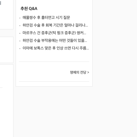
피
추천 Q&A
매몰쌍수 후 흉터연고 시기 질문
하안검 수술 후 회복 기간은 얼마나 걸리나요?
마르쿠스 건 증후군(턱 윙크 증후군) 쌍커풀 수술 가능 여부
하안검 수술 부작용에는 어떤 것들이 있을까요?
이마에 보톡스 맞은 후 인상 쓰면 다시 주름이 생길까요?
명예의 전당 >