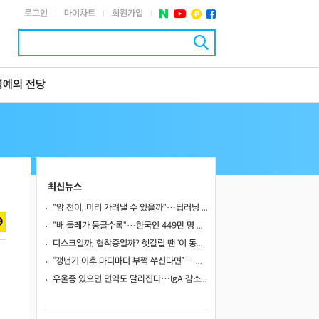
로그인
마이차트
회원가입
|
|
|
명예의 전당
최신뉴스
"암 전이, 미리 가려낼 수 있을까"…딥러닝 도구로 유방암 전이 예측 바이오마커 찾았다
"배 둘레가 둥글수록"…한국인 449만 명 추적했더니 대장암 위험 최대 10% 이상 높았다
디스크일까, 협착증일까? 헷갈릴 땐 ‘이 동작’ 해보세요
“갱년기 이후 마디마디 부쩍 쑤신다면”… 퇴행성 관절염의 신호와 관리법
우울증 있으면 면역도 달라진다…IgA 감소·IgM 변화, 아동기 외상과 IgE 증가로 국소 면역·알레르기 취약성 시사