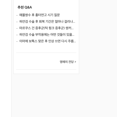
추천 Q&A
매몰쌍수 후 흉터연고 시기 질문
하안검 수술 후 회복 기간은 얼마나 걸리나요?
마르쿠스 건 증후군(턱 윙크 증후군) 쌍커풀 수술 가능 여부
하안검 수술 부작용에는 어떤 것들이 있을까요?
이마에 보톡스 맞은 후 인상 쓰면 다시 주름이 생길까요?
명예의 전당 >