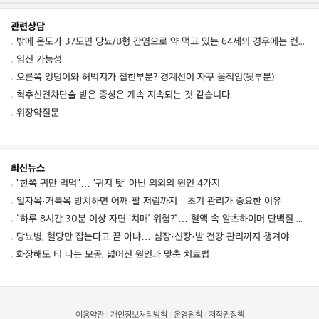
관련상담
밖에 온도가 37도면 당뇨/B형 간염으로 약 먹고 있는 64세의 경우에는 컨디션 저하를 동
임신 가능성
오른쪽 엉덩이와 허벅지가 접힌부분? 경계선이 자꾸 움직임(뒷부분)
척추신견차단술 받은 증상은 계속 지속되는 것 같습니다.
위장약질문
최신뉴스
"한쪽 귀만 먹먹"… '귀지 탓' 아닌 의외의 원인 4가지
일자목·거북목 방치하면 어깨·팔 저림까지…초기 관리가 중요한 이유
“하루 8시간 30분 이상 자면 ‘치매’ 위험?”… 혈액 속 알츠하이머 단백질 늘었다
당뇨병, 혈당만 잡는다고 끝 아냐… 심장·신장·발 건강 관리까지 챙겨야
화장해도 티 나는 모공, 넓어진 원인과 맞춤 치료법
이용약관
개인정보처리방침
운영원칙
저작권정책
|
|
|