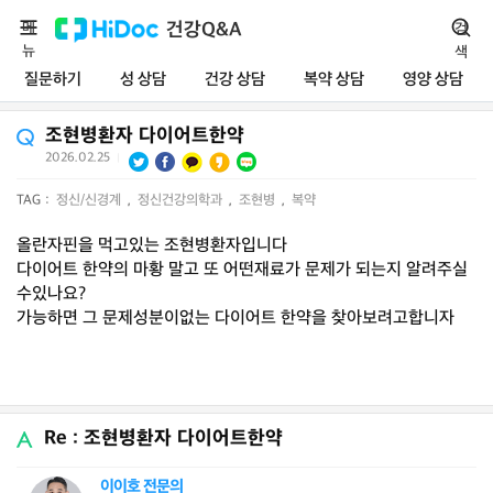
메
건강Q&A
검
뉴
색
질문하기
성 상담
건강 상담
복약 상담
영양 상담
조현병환자 다이어트한약
2026.02.25
|
TAG :
정신/신경계
,
정신건강의학과
,
조현병
,
복약
올란자핀을 먹고있는 조현병환자입니다
다이어트 한약의 마황 말고 또 어떤재료가 문제가 되는지 알려주실
수있나요?
가능하면 그 문제성분이없는 다이어트 한약을 찾아보려고합니자
Re : 조현병환자 다이어트한약
이이호 전문의