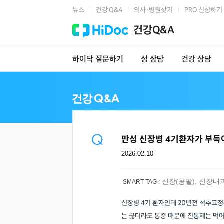
뉴스
건강 Q&A
의사·병원찾기
PRO 신청하기
|
|
|
건강Q&A
하이닥 질문하기
성 상담
건강 상담
만성 신장병 4기환자가 부득이
2026.02.10
신장(콩팥)
,
신장내
SMART TAG :
신장병 4기 환자인데 20년전 척추고
는 끊더라도 통증 때문에 진통제는 먹