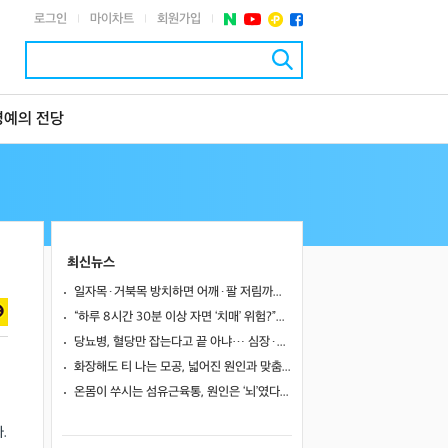
로그인
마이차트
회원가입
|
|
|
명예의 전당
최신뉴스
일자목·거북목 방치하면 어깨·팔 저림까지…초기 관리가 중요한 이유
“하루 8시간 30분 이상 자면 ‘치매’ 위험?”… 혈액 속 알츠하이머 단백질 늘었다
당뇨병, 혈당만 잡는다고 끝 아냐… 심장·신장·발 건강 관리까지 챙겨야
화장해도 티 나는 모공, 넓어진 원인과 맞춤 치료법
온몸이 쑤시는 섬유근육통, 원인은 ‘뇌’였다… 250만 명 연구로 첫 입증
.