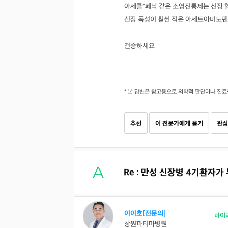
아세클*페낙 같은 소염진통제는 신장 
신장 독성이 훨씬 적은 아세트아미노펜
건승하세요
* 본 답변은 참고용으로 의학적 판단이나 진료
추천
이 전문가에게 묻기
관심
Re : 만성 신장병 4기환자가
이이호[전문의]
하이
창원파티마병원