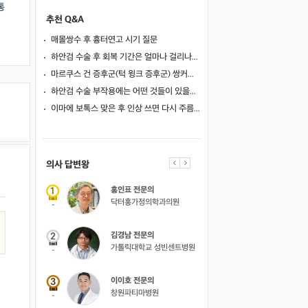
통
추천 Q&A
매몰쌍수 후 흉터연고 시기 질문
하안검 수술 후 회복 기간은 얼마나 걸리나요?
마르쿠스 건 증후군(턱 윙크 증후군) 쌍커풀 수술 가능 여부
하안검 수술 부작용에는 어떤 것들이 있을까요?
이마에 보톡스 맞은 후 인상 쓰면 다시 주름이 생길까요?
의사 답변왕
약사 답변왕
홍인표 전문의
김민한 약사
닥터홍가정의학과의원
시원약국
-
-
김경남 전문의
가톨릭대학교 성빈센트병원
-
이이호 전문의
창원파티마병원
-