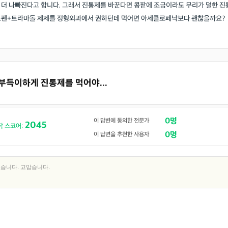
 더 나빠진다고 합니다. 그래서 진통제를 바꾼다면 콩팥에 조금이라도 무리가 덜한 진
노펜+트라마돌 제제를 정형외과에서 권하던데 먹어면 아세클로페낙보다 괜찮을까요?
 부득이하게 진통제를 먹어야...
0명
이 답변에 동의한 전문가
의사 답변왕
약사 답변왕
2045
닥 스코어:
0명
이 답변을 추천한 사용자
홍인표 전문의
김민한 약사
닥터홍가정의학과의원
시원약국
-
-
습니다. 고맙습니다.
김경남 전문의
가톨릭대학교 성빈센트병원
-
이이호 전문의
창원파티마병원
-