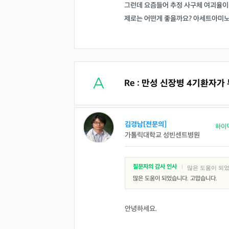
그런데 요즘들어 추정 사구체 여괴율이
제로는 어떤게 좋을까요? 아세트아미
Re : 만성 신장병 4기환자가
의사 답변왕
약사 답변왕
김경남[전문의]
하이
가톨릭대학교 성빈센트병원
홍인표 전문의
김민한 약사
닥터홍가정의학과의원
시원약국
-
-
질문자의 감사 인사
|
많은 도움이 되었
김경남 전문의
많은 도움이 되었습니다. 고맙습니다.
가톨릭대학교 성빈센트병원
-
안녕하세요.
이이호 전문의
창원파티마병원
-