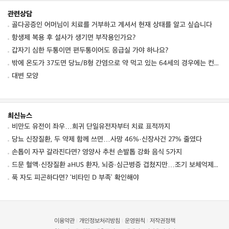
관련상담
골다공증인 어머님이 치료를 거부하고 계셔서 현재 상태를 알고 싶습니다
항생제 복용 후 설사가 생기면 부작용인가요?
갑자기 심한 두통이면 편두통이어도 응급실 가야 하나요?
밖에 온도가 37도면 당뇨/B형 간염으로 약 먹고 있는 64세의 경우에는 컨디션 저하를 동
대변 모양
최신뉴스
비만도 유전이 좌우…희귀 단일유전자부터 치료 표적까지
당뇨 신장질환, 두 약제 함께 쓰면…사망 46%·신장사건 27% 줄였다
손톱이 자꾸 갈라진다면? 영양사 추천 손발톱 강화 음식 5가지
드문 혈액·신장질환 aHUS 환자, 뇌증·심근병증 겹쳤지만…조기 보체억제치료로 신경학적 회복 보여
푹 자도 피곤하다면? ‘비타민 D 부족’ 확인해야
이용약관
개인정보처리방침
운영원칙
저작권정책
|
|
|