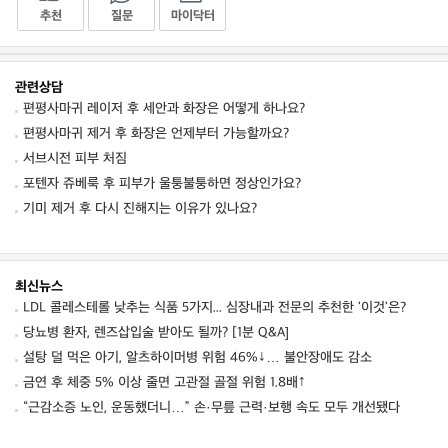
추천
질문
마이닥터
관련상담
편평사마귀 레이저 후 세안과 화장은 어떻게 하나요?
편평사마귀 제거 후 화장은 언제부터 가능할까요?
서브시전 피부 처짐
포텐자 쥬베룩 후 피부가 울퉁불퉁하면 정상인가요?
기미 제거 후 다시 진해지는 이유가 있나요?
최신뉴스
LDL 콜레스테롤 낮추는 식품 5가지... 심장내과 전문의 추천한 '이것'은?
당뇨병 환자, 렌즈삽입술 받아도 될까? [1분 Q&A]
설탕 덜 먹은 아기, 알츠하이머병 위험 46%↓… 불안장애도 감소
금연 후 체중 5% 이상 줄면 고관절 골절 위험 1.8배↑
“근감소증 노인, 운동했더니…” 손·무릎 근력·보행 속도 모두 개선됐다