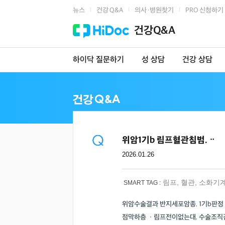
뉴스
건강 Q&A
의사·병원찾기
PRO 신청하기
|
|
|
건강Q&A
하이닥 질문하기
성 상담
건강 상담
위암1기b 림프혈관침범.ᆢ
2026.01.26
림프
,
혈관
,
소화기
SMART TAG :
위암수술결과 반지세포암종. 1기b판정
점막하층 ㆍ림프전이없는대. 수술조