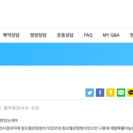
복약상담
영양상담
운동상담
FAQ
MY Q&A
계
,
혈액종양내과
,
위암
 받았는대여
직검사결과지에 림프혈관침범이 되있던대 림프혈관침범이있으먼 나중에 재발확률이높