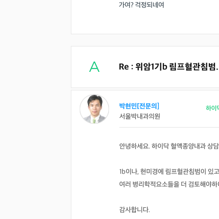
가여? 걱정되네여
Re : 위암1기b 림프혈관침범
박현민[전문의]
하이
서울박내과의원
안녕하세요. 하이닥 혈액종양내과 상담
1b이나, 현미경에 림프혈관침범이 있
여러 병리학적요소들을 더 검토해야하니
감사합니다.