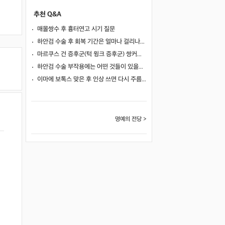
추천 Q&A
매몰쌍수 후 흉터연고 시기 질문
하안검 수술 후 회복 기간은 얼마나 걸리나요?
마르쿠스 건 증후군(턱 윙크 증후군) 쌍커풀 수술 가능 여부
하안검 수술 부작용에는 어떤 것들이 있을까요?
이마에 보톡스 맞은 후 인상 쓰면 다시 주름이 생길까요?
명예의 전당 >