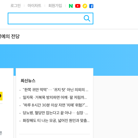
로그인
마이차트
회원가입
|
|
|
명예의 전당
최신뉴스
"한쪽 귀만 먹먹"… '귀지 탓' 아닌 의외의 원인 4가지
일자목·거북목 방치하면 어깨·팔 저림까지…초기 관리가 중요한 이유
“하루 8시간 30분 이상 자면 ‘치매’ 위험?”… 혈액 속 알츠하이머 단백질 늘었다
당뇨병, 혈당만 잡는다고 끝 아냐… 심장·신장·발 건강 관리까지 챙겨야
화장해도 티 나는 모공, 넓어진 원인과 맞춤 치료법
은