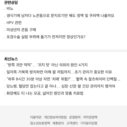
관련상담
비뇨
생식기에 남자다 노콘돔으로 문지르기만 해도 정액 및 쿠퍼액 나올까요
HPV 관련
미성년자 콘돔 구매
포경수술 실밥 부위에 돌기가 만져지면 정상인가요?
최신뉴스
"한쪽 귀만 먹먹"… '귀지 탓' 아닌 의외의 원인 4가지
일자목·거북목 방치하면 어깨·팔 저림까지…초기 관리가 중요한 이유
“하루 8시간 30분 이상 자면 ‘치매’ 위험?”… 혈액 속 알츠하이머 단백질 늘었다
당뇨병, 혈당만 잡는다고 끝 아냐… 심장·신장·발 건강 관리까지 챙겨야
화장해도 티 나는 모공, 넓어진 원인과 맞춤 치료법
이용약관
개인정보처리방침
운영원칙
저작권정책
|
|
|
청소년보호정책
제휴문의
고객센터
기자윤리강령
|
|
|