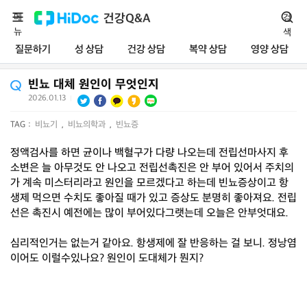
메
건강Q&A
검
뉴
색
질문하기
성 상담
건강 상담
복약 상담
영양 상담
빈뇨 대체 원인이 무엇인지
2026.01.13
|
TAG :
비뇨기
,
비뇨의학과
,
빈뇨증
정액검사를 하면 균이나 백혈구가 다량 나오는데 전립선마사지 후
소변은 늘 아무것도 안 나오고 전립선촉진은 안 부어 있어서 주치의
가 계속 미스터리라고 원인을 모르겠다고 하는데 빈뇨증상이고 항
생제 먹으면 수치도 좋아질 때가 있고 증상도 분명히 좋아져요. 전립
선은 촉진시 예전에는 많이 부어있다그랫는데 오늘은 안부엇대요.
심리적인거는 없는거 같아요. 항생제에 잘 반응하는 걸 보니. 정낭염
이어도 이럴수있나요? 원인이 도대체가 뭔지?