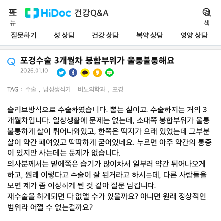
메
건강Q&A
검
뉴
색
질문하기
성 상담
건강 상담
복약 상담
영양 상담
포경수술 3개월차 봉합부위가 울퉁불퉁해요
2026.01.10
|
TAG :
수술
,
남성생식기
,
비뇨의학과
,
포경
슬리브방식으로 수술하였습니다. 뽑는 실이고, 수술하지는 거의 3
개월차입니다. 일상생활에 문제는 없는데, 소대쪽 봉합부위가 울퉁
불퉁하게 살이 튀어나와있고, 한쪽은 딱지가 오래 있었는데 그부분
살이 약간 패여있고 딱딱하게 굳어있네요. 누르면 아주 약간의 통증
이 있지만 사는데는 문제가 없습니다.
의사분께서는 밑에쪽은 습기가 많이차서 일부러 약간 튀어나오게
하고, 원래 이렇다고 수술이 잘 된거라고 하시는데, 다른 사람들을
보면 제가 좀 이상하게 된 것 같아 질문 남깁니다.
재수술을 하게되면 다 없앨 수가 있을까요? 아니면 원래 정상적인
범위라 어쩔 수 없는걸까요?