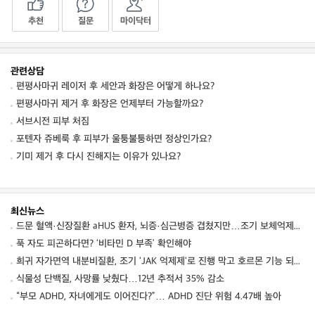
추천
질문
마이닥터
관련상담
편평사마귀 레이저 후 세안과 화장은 어떻게 하나요?
편평사마귀 제거 후 화장은 언제부터 가능할까요?
서브시전 피부 처짐
포텐자 쥬베룩 후 피부가 울퉁불퉁하면 정상인가요?
기미 제거 후 다시 진해지는 이유가 있나요?
최신뉴스
드문 혈액·신장질환 aHUS 환자, 뇌증·심근병증 겹쳤지만…조기 보체억제치료로 신경학적 회복 보여
푹 자도 피곤하다면? ‘비타민 D 부족’ 확인해야
희귀 자가면역 내분비질환, 조기 'JAK 억제제'로 진행 막고 호르몬 기능 되살렸다
식물성 단백질, 사망률 낮췄다…12년 추적서 35% 감소
“부모 ADHD, 자녀에게도 이어진다?”… ADHD 진단 위험 4.47배 높아