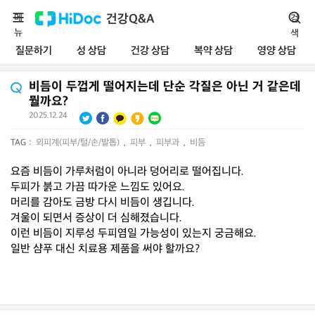
메
건강Q&A
검
뉴
색
질문하기
성 상담
건강 상담
복약 상담
영양 상담
비듬이 두껍게 떨어지는데 단순 각질은 아닌 거 같은데
뭘까요?
2025.12.24
|
TAG :
외피계(피부/털/손/발톱)
,
피부
,
피부과
,
비듬
요즘 비듬이 가루처럼이 아니라 덩어리로 떨어집니다.
두피가 붉고 가끔 따가운 느낌도 있어요.
머리를 감아도 금방 다시 비듬이 생깁니다.
겨울이 되면서 증상이 더 심해졌습니다.
이런 비듬이 지루성 두피염일 가능성이 있는지 궁금해요.
일반 샴푸 대신 치료용 제품을 써야 할까요?