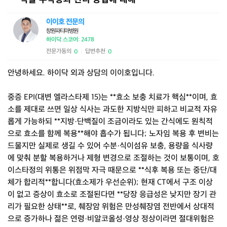
이이호 전문의
창원파티마병원
하이닥 스코어: 2478
전문가동의
답변추천
0
0
|
안녕하세요. 하이닥 외과 상담의 이이호입니다.
중증 EPI(대변 엘라스타제 15)는 **효소 보충 치료가 핵심**이며, 효
소를 제대로 쓰면 일상 식사는 과도한 지방식만 피하고 비교적 자유
롭게 가능하되 **지방·단백질이 조금이라도 있는 간식에도 원칙적
으로 효소를 함께 복용**해야 흡수가 됩니다; 노자임 복용 후 변비는
드물지만 실제로 생길 수 있어 수분·식이섬유 보충, 용량을 식사량
에 맞춰 분할 복용하거나 제형 변경으로 조절하는 것이 보통이며, 호
이스타정의 위통은 위점막 자극 때문으로 **식후 복용 또는 중단/대
체가 합리적**합니다(효소제가 우선순위); 현재 CT에서 구조 이상
이 없고 증상이 효소로 조절된다면 **당장 응급성은 낮지만 장기 관
리가 필요한 상태**로, 췌장암 위험은 만성췌장염 전반에서 상대적
으로 증가하나 젊은 연령·비알코올성·영상 정상이라면 절대위험은