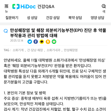
메
건강Q&A
검
뉴
색
질문하기
성 상담
건강 상담
복약 상담
영양 상담
만성췌장염 및 췌장 외분비기능부전(EPI) 진단 후 약물
부작용과 관리 방법에 대해
2025.12.14
|
TAG :
소화기계
,
간·담낭·췌장
,
소화기내과
,
만성췌장염
안녕하세요. 올해 11월 대학병원 소화기내과에서 '만성췌장염 의심'
혹은 '췌장 외분비기능부전(EPI)' 판정을 받은 환자입니다.
대학병원 특성상 다음 외래가 6개월 뒤인데, 진료 당시 구체적인 생
활 관리법을 듣지 못했고 처방받은 약물 복용에도 어려움이 있어 전
문가분들의 고견을 구합니다.
1. 본인의 기본 정보 및 병력
주요 증상: 중학생 때부터 육류 섭취 시 지방변(기름띠가 뜨는 변)을
보았으며, 만성적인 저체중 상태입니다.
검사 계기: 작년 건강검진에서 저혈압, 빈혈, 혈구 수치 감소 소견이