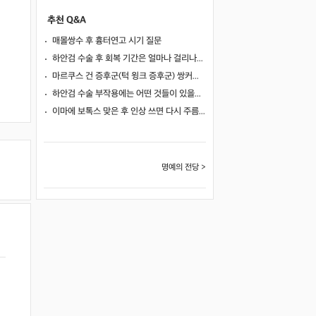
추천 Q&A
매몰쌍수 후 흉터연고 시기 질문
하안검 수술 후 회복 기간은 얼마나 걸리나요?
마르쿠스 건 증후군(턱 윙크 증후군) 쌍커풀 수술 가능 여부
하안검 수술 부작용에는 어떤 것들이 있을까요?
이마에 보톡스 맞은 후 인상 쓰면 다시 주름이 생길까요?
명예의 전당 >