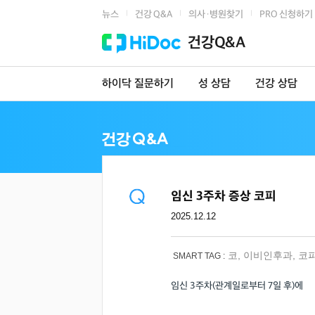
뉴스
건강 Q&A
의사·병원찾기
PRO 신청하기
|
|
|
건강Q&A
하이닥 질문하기
성 상담
건강 상담
임신 3주차 증상 코피
2025.12.12
코
,
이비인후과
,
코
SMART TAG :
임신 3주차(관계일로부터 7일 후)에