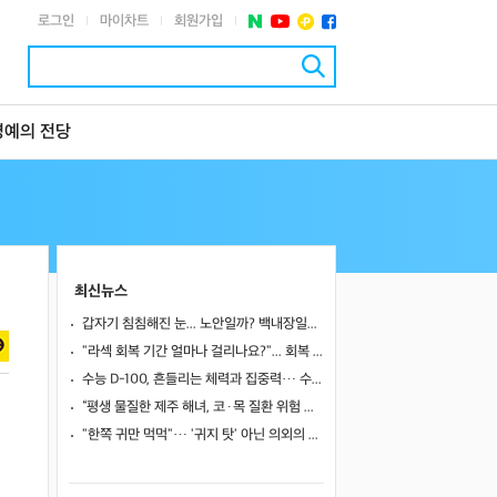
로그인
마이차트
회원가입
|
|
|
명예의 전당
최신뉴스
갑자기 침침해진 눈... 노안일까? 백내장일까?
"라섹 회복 기간 얼마나 걸리나요?"... 회복 과정과 일상 복귀 시점
수능 D-100, 흔들리는 체력과 집중력… 수험생 영양 관리 어떻게 할까
“평생 물질한 제주 해녀, 코·목 질환 위험 높았다”… 10년 추적 연구 결과
"한쪽 귀만 먹먹"… '귀지 탓' 아닌 의외의 원인 4가지