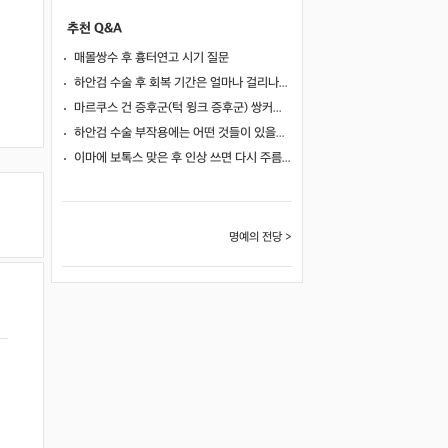
추천 Q&A
매몰쌍수 후 흉터연고 시기 질문
하안검 수술 후 회복 기간은 얼마나 걸리나요?
마르쿠스 건 증후군(턱 윙크 증후군) 쌍커풀 수술 가능 여부
하안검 수술 부작용에는 어떤 것들이 있을까요?
이마에 보톡스 맞은 후 인상 쓰면 다시 주름이 생길까요?
명예의 전당 >