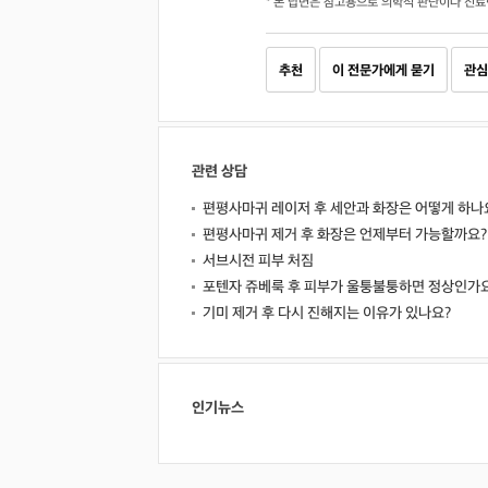
* 본 답변은 참고용으로 의학적 판단이나 진료
추천
이 전문가에게 묻기
관심
관련 상담
편평사마귀 레이저 후 세안과 화장은 어떻게 하나
편평사마귀 제거 후 화장은 언제부터 가능할까요?
서브시전 피부 처짐
포텐자 쥬베룩 후 피부가 울퉁불퉁하면 정상인가
기미 제거 후 다시 진해지는 이유가 있나요?
인기뉴스