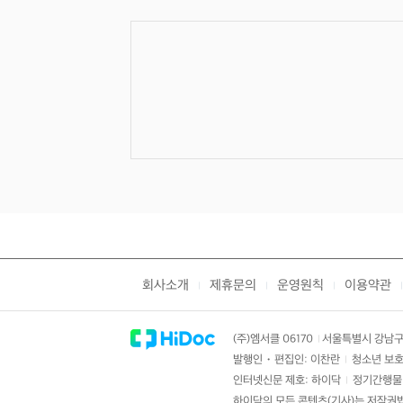
회사소개
제휴문의
운영원칙
이용약관
|
|
|
|
(주)엠서클 06170
서울특별시 강남구 
|
발행인・편집인: 이찬란
청소년 보호
|
인터넷신문 제호: 하이닥
정기간행물 
|
하이닥의 모든 콘텐츠(기사)는 저작권법의