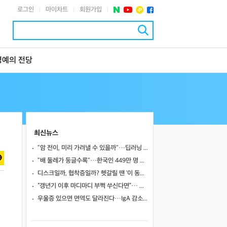
로그인
마이차트
회원가입
|
|
|
명예의 전당
최신뉴스
"암 전이, 미리 가려낼 수 있을까"…딥러닝 도구로 유방암 전이 예측 바이오마커 찾았다
"배 둘레가 둥글수록"…한국인 449만 명 추적했더니 대장암 위험 최대 10% 이상 높았다
디스크일까, 협착증일까? 헷갈릴 땐 ‘이 동작’ 해보세요
“갱년기 이후 마디마디 부쩍 쑤신다면”… 퇴행성 관절염의 신호와 관리법
우울증 있으면 면역도 달라진다…IgA 감소·IgM 변화, 아동기 외상과 IgE 증가로 국소 면역·알레르기 취약성 시사