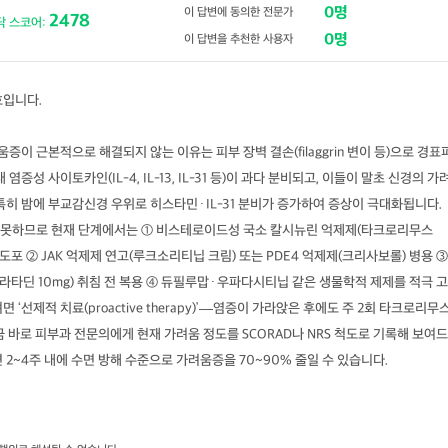
0명
이 답변에 동의한 전문가
2478
닥 스코어:
0명
이 답변을 추천한 사용자
호입니다.
 근본적으로 해결되지 않는 이유는 피부 장벽 결손(filaggrin 변이 등)으로 경표
염증성 사이토카인(IL-4, IL-13, IL-31 등)이 과다 분비되고, 이들이 말초 신경의 가
특히 밤에 부교감신경 우위로 히스타민·IL-31 분비가 증가하여 증상이 극대화됩니다.
 못하므로 현재 단계에서는 ① 비스테로이드성 국소 칼시뉴린 억제제(타크로리무스
 도포 ② JAK 억제제 연고(루크소리티닙 크림) 또는 PDE4 억제제(크리사보롤) 병용 ③
라타딘 10mg) 취침 전 복용 ④ 듀필루맙·우파다시티닙 같은 생물학적 제제를 적극 고
‘선제적 치료(proactive therapy)’—염증이 가라앉은 후에도 주 2회 타크로리무
 바로 피부과 전문의에게 현재 가려움 정도를 SCORAD나 NRS 척도로 기록해 보여드
2~4주 내에 수면 방해 수준으로 가려움증을 70~90% 줄일 수 있습니다.